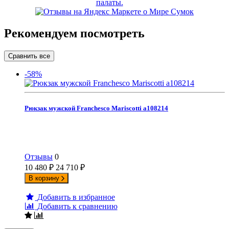
Рекомендуем посмотреть
-58%
Рюкзак мужской Franchesco Mariscotti а108214
Отзывы
0
10 480
₽
24 710
₽
В корзину
Добавить в избранное
Добавить к сравнению