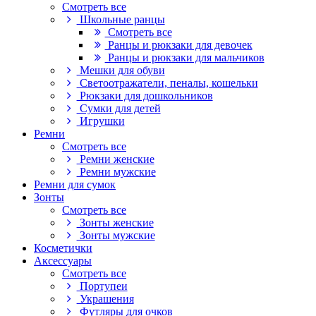
Смотреть все
Школьные ранцы
Смотреть все
Ранцы и рюкзаки для девочек
Ранцы и рюкзаки для мальчиков
Мешки для обуви
Светоотражатели, пеналы, кошельки
Рюкзаки для дошкольников
Сумки для детей
Игрушки
Ремни
Смотреть все
Ремни женские
Ремни мужские
Ремни для сумок
Зонты
Смотреть все
Зонты женские
Зонты мужские
Косметички
Аксессуары
Смотреть все
Портупеи
Украшения
Футляры для очков