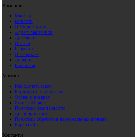
Компания
Магазин
Новости
О Мире Сумок
Адреса магазинов
Доставка
Оплата
Гарантии
Оптовикам
Доверие
Контакты
Магазин
Как сделать заказ
Корпоративные заказы
Обмен и возврат
Яндекс Маркет
Политика безопасности
Договор-оферты
Политика обработки персональных данных
Карта сайта
Контакты