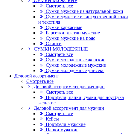
СУМКИ МУЖСКИЕ
Смотреть все
Сумки мужские из натуральной кожи
Сумки мужские из искусственной кожи
и текстиля
Сумки каркасные
Барсетки, клатчи мужские
Сумки мужские на пояс
Слинги
СУМКИ МОЛОДЁЖНЫЕ
Смотреть все
Сумки молодежные женские
Сумки молодежные мужские
Сумки молодежные унисекс
Деловой ассортимент
Смотреть все
Деловой ассортимент для женщин
Смотреть все
Портфели, папки, сумки для ноутбука
женские
Деловой ассортимент для мужчин
Смотреть все
Кейсы
Портфели мужские
Папки мужские