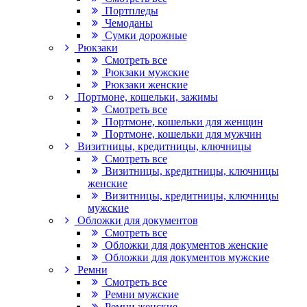
Портпледы
Чемоданы
Сумки дорожные
Рюкзаки
Смотреть все
Рюкзаки мужские
Рюкзаки женские
Портмоне, кошельки, зажимы
Смотреть все
Портмоне, кошельки для женщин
Портмоне, кошельки для мужчин
Визитницы, кредитницы, ключницы
Смотреть все
Визитницы, кредитницы, ключницы
женские
Визитницы, кредитницы, ключницы
мужские
Обложки для документов
Смотреть все
Обложки для документов женские
Обложки для документов мужские
Ремни
Смотреть все
Ремни мужские
Ремни женские