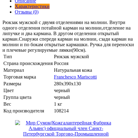
Описание
Характеристики
Отзывы (0)
Рюкзак мужской с двумя отделениями на молнии. Внутри
одного отделения потайной карман на молнии,отделение на
липучке и два кармана. В другом отделении открытый
карман.Снаружи спереди карман на молнии, сзади карман на
молнии и по бокам открытые кармашки. Ручка для переноски
и плечевые регулируемые лямки(90см).
Тип
Рюкзак мужской
Страна происхождения
Россия
Материал
Натуральная кожа
Торговая марка
Franchesco Mariscotti
Размеры
280x390x130
Цвет
черный
Группа цвета
черный
Вес
1 кг
Код производителя
108214