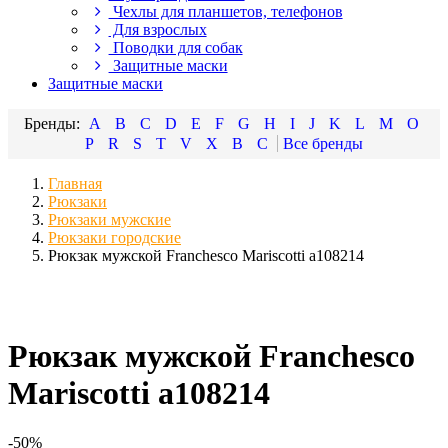
Чехлы для планшетов, телефонов
Для взрослых
Поводки для собак
Защитные маски
Защитные маски
A
B
C
D
E
F
G
H
I
J
K
L
M
O
P
R
S
T
V
X
В
С
Главная
Рюкзаки
Рюкзаки мужские
Рюкзаки городские
Рюкзак мужской Franchesco Mariscotti а108214
Рюкзак мужской Franchesco
Mariscotti а108214
-50%