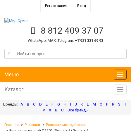
Регистрация
Вход
8 812 409 37 07
WhatsApp, MAX, Telegram:
+7 921 331 69 93
Меню
Меню
Каталог
Катал
A
B
C
D
E
F
G
H
I
J
K
L
M
O
P
R
S
T
V
X
В
С
Главная
Рюкзаки
Рюкзаки молодёжные
Рюкзак складной П2102 (Зеленый) Зеленый