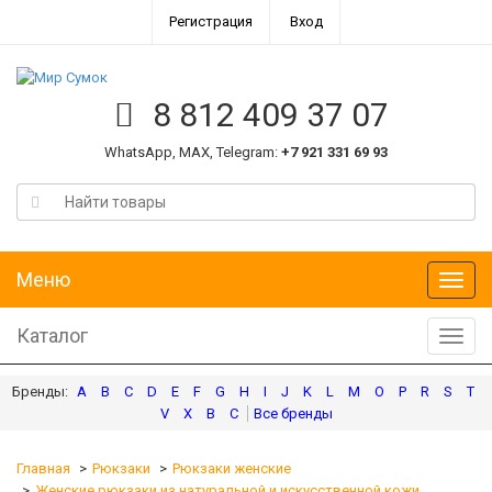
Регистрация
Вход
8 812 409 37 07
WhatsApp, MAX, Telegram:
+7 921 331 69 93
Меню
Меню
Каталог
Катал
A
B
C
D
E
F
G
H
I
J
K
L
M
O
P
R
S
T
V
X
В
С
Главная
Рюкзаки
Рюкзаки женские
Женские рюкзаки из натуральной и искусственной кожи