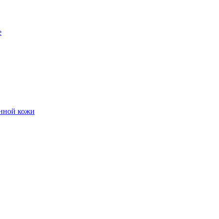
е
енной кожи