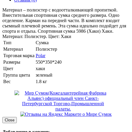
Материал – полиэстер с водоотталкивающей пропиткой.
Вместительная спортивная сумка среднего размера. Одно
отделение. Карман на передней части. В комплект входит
съемный плечевой ремень. Эта сумка идеально подойдет для
спорта и отдыха. Спортивная сумка 5986 (Хаки) Хаки.
Материал: Полиэстер. Цвет: Хаки
Тип
Сумка
Материал
Полиэстер
Торговая марка
Polar
Размеры
550*350*240
Цвет
хаки
Группа цвета
зеленый
Вес
1.8 кг
Close
Добавление в корзину