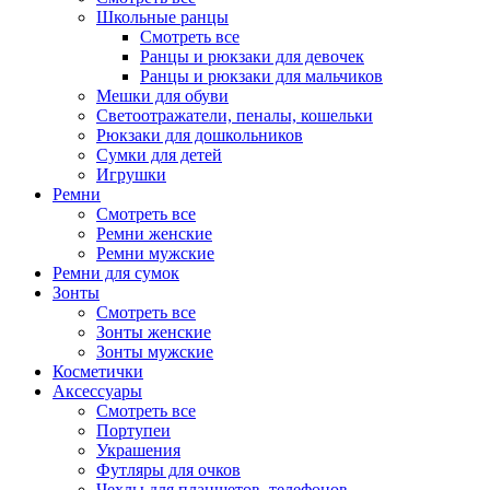
Школьные ранцы
Смотреть все
Ранцы и рюкзаки для девочек
Ранцы и рюкзаки для мальчиков
Мешки для обуви
Светоотражатели, пеналы, кошельки
Рюкзаки для дошкольников
Сумки для детей
Игрушки
Ремни
Смотреть все
Ремни женские
Ремни мужские
Ремни для сумок
Зонты
Смотреть все
Зонты женские
Зонты мужские
Косметички
Аксессуары
Смотреть все
Портупеи
Украшения
Футляры для очков
Чехлы для планшетов, телефонов