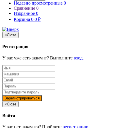
Недавно просмотренные
0
Сравнение
0
Избранное
0
Корзина
0
0
₽
×
Close
Регистрация
У вас уже есть аккаунт? Выполните
вход
.
×
Close
Войти
У вас нет аккаунта? Пройдите
регистрацию
.