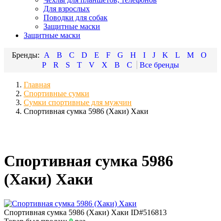
Для взрослых
Поводки для собак
Защитные маски
Защитные маски
A
B
C
D
E
F
G
H
I
J
K
L
M
O
P
R
S
T
V
X
В
С
Главная
Спортивные сумки
Сумки спортивные для мужчин
Спортивная сумка 5986 (Хаки) Хаки
Спортивная сумка 5986
(Хаки) Хаки
Спортивная сумка 5986 (Хаки) Хаки
ID#516813