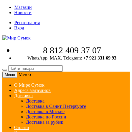
Магазин
Новости
Регистрация
Вход
8 812 409 37 07
WhatsApp, MAX, Telegram:
+7 921 331 69 93
Меню
Меню
О Мире Сумок
Адреса магазинов
Доставка
Доставка
Доставка в Санкт-Петербурге
Доставка в Москве
Доставка по России
Доставка за рубеж
Оплата