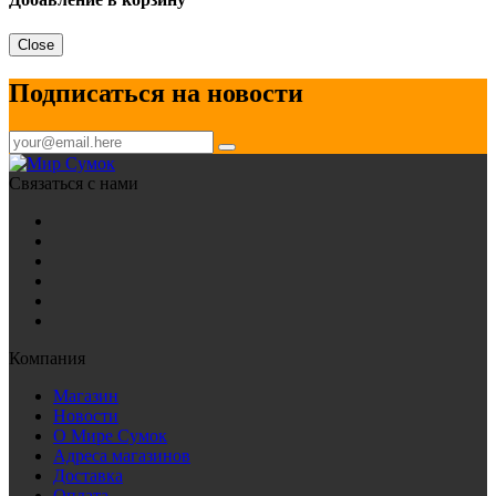
Close
Подписаться на новости
Связаться с нами
Компания
Магазин
Новости
О Мире Сумок
Адреса магазинов
Доставка
Оплата