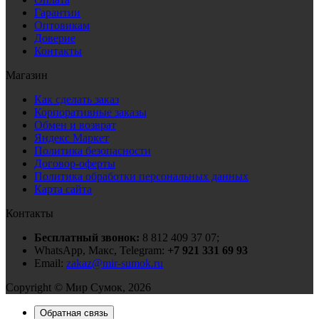
Гарантии
Оптовикам
Доверие
Контакты
Магазин
Как сделать заказ
Корпоративные заказы
Обмен и возврат
Яндекс Маркет
Политика безопасности
Договор-оферты
Политика обработки персональных данных
Карта сайта
Контакты
Бесплатный звонок:
8 812 409 37 07;
WhatsApp, Макс, Telegram:
+7 921 331 69 93
Email:
zakaz@mir-sumok.ru
Copyright © Мир Сумок, 2026
Обратная связь