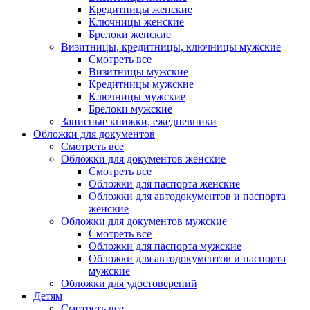
Кредитницы женские
Ключницы женские
Брелоки женские
Визитницы, кредитницы, ключницы мужские
Смотреть все
Визитницы мужские
Кредитницы мужские
Ключницы мужские
Брелоки мужские
Записные книжки, ежедневники
Обложки для документов
Смотреть все
Обложки для документов женские
Смотреть все
Обложки для паспорта женские
Обложки для автодокументов и паспорта
женские
Обложки для документов мужские
Смотреть все
Обложки для паспорта мужские
Обложки для автодокументов и паспорта
мужские
Обложки для удостоверений
Детям
Смотреть все