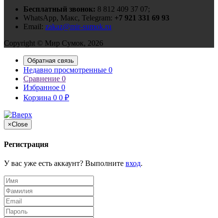
Бесплатный звонок:
8 812 409 37 07;
WhatsApp, Макс, Telegram:
+7 921 331 69 93
Email:
zakaz@mir-sumok.ru
Copyright © Мир Сумок, 2026
Обратная связь
Недавно просмотренные
0
Сравнение
0
Избранное
0
Корзина
0
0
₽
×
Close
Регистрация
У вас уже есть аккаунт? Выполните
вход
.