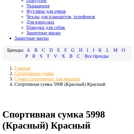
Портупеи
Украшения
Футляры для очков
Чехлы для планшетов, телефонов
Для взрослых
Поводки для собак
Защитные маски
Защитные маски
A
B
C
D
E
F
G
H
I
J
K
L
M
O
P
R
S
T
V
X
В
С
Главная
Спортивные сумки
Сумки спортивные для женщин
Спортивная сумка 5998 (Красный) Красный
Спортивная сумка 5998
(Красный) Красный