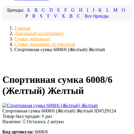
A
B
C
D
E
F
G
H
I
J
K
L
M
O
P
R
S
T
V
X
В
С
Главная
Дорожный ассортимент
Сумки дорожные
Сумки дорожные из текстиля
Спортивная сумка 6008/6 (Желтый) Желтый
Спортивная сумка 6008/6
(Желтый) Желтый
Спортивная сумка 6008/6 (Желтый) Желтый
ID#529124
Товар был продан:
0
раз
Наличие:
Осталось 2 штуки
Код артикула:
6008/6