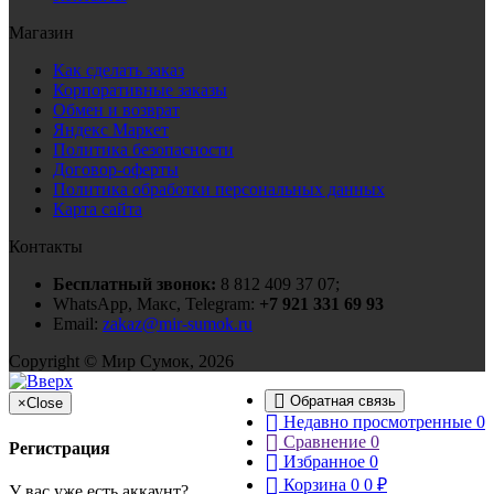
Магазин
Как сделать заказ
Корпоративные заказы
Обмен и возврат
Яндекс Маркет
Политика безопасности
Договор-оферты
Политика обработки персональных данных
Карта сайта
Контакты
Бесплатный звонок:
8 812 409 37 07;
WhatsApp, Макс, Telegram:
+7 921 331 69 93
Email:
zakaz@mir-sumok.ru
Copyright © Мир Сумок, 2026
Обратная связь
×
Close
Недавно просмотренные
0
Сравнение
0
Регистрация
Избранное
0
Корзина
0
0
₽
У вас уже есть аккаунт?