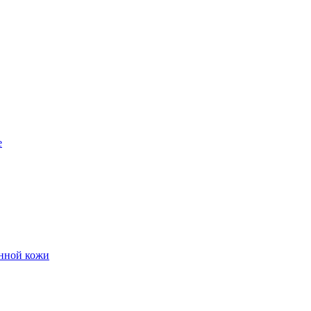
е
енной кожи