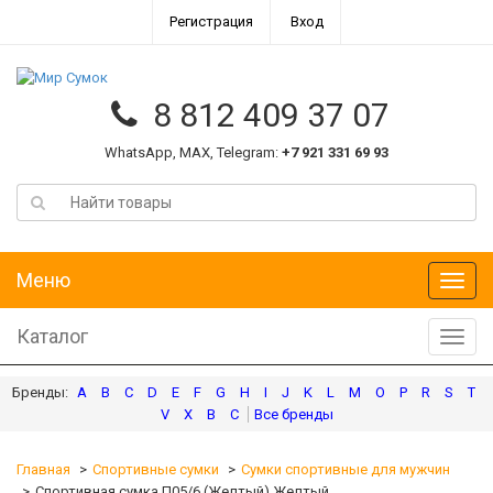
Регистрация
Вход
8 812 409 37 07
WhatsApp, MAX, Telegram:
+7 921 331 69 93
Меню
Меню
Каталог
Катал
A
B
C
D
E
F
G
H
I
J
K
L
M
O
P
R
S
T
V
X
В
С
Главная
Спортивные сумки
Сумки спортивные для мужчин
Спортивная сумка П05/6 (Желтый) Желтый