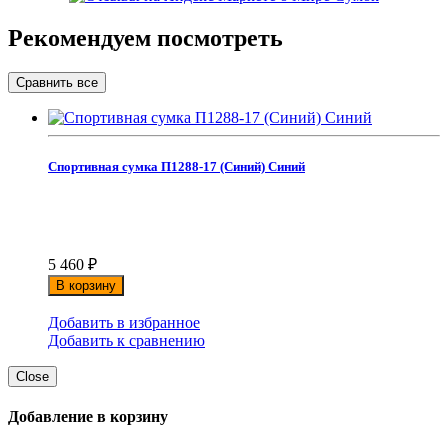
Рекомендуем посмотреть
Спортивная сумка П1288-17 (Синий) Синий
5 460
₽
В корзину
Добавить в избранное
Добавить к сравнению
Close
Добавление в корзину