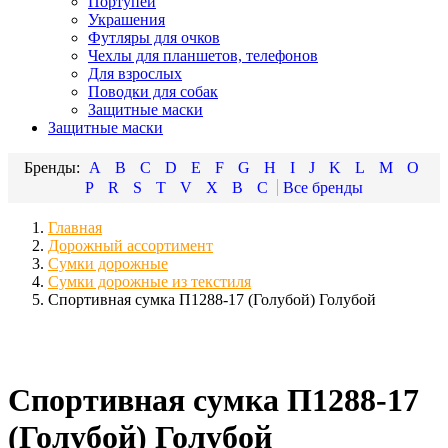
Портупеи
Украшения
Футляры для очков
Чехлы для планшетов, телефонов
Для взрослых
Поводки для собак
Защитные маски
Защитные маски
A
B
C
D
E
F
G
H
I
J
K
L
M
O
P
R
S
T
V
X
В
С
Главная
Дорожный ассортимент
Сумки дорожные
Сумки дорожные из текстиля
Спортивная сумка П1288-17 (Голубой) Голубой
Спортивная сумка П1288-17
(Голубой) Голубой