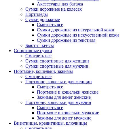
Аксессуары для багажа
Сумки дорожные на колесах
Портпледы
Сумки дорожные
Смотреть все
Сумки дорожные из натуральной кожи
Сумки дорожные из искусственной кожи
Сумки дорожные из текстиля
Бьюти - кейсы
Спортивные сумки
Смотреть все
Сумки спортивные для женщин
Сумки спортивные для мужчин
Портмоне, кошельки, зажимы
Смотреть все
Портмоне, кошельки для женщин
Смотреть все
Портмоне и кошельки женские
Зажимы для денег женские
Портмоне, кошельки для мужчин
Смотреть все
Портмоне и кошельки мужские
Зажимы для денег мужские
Визитницы, кредитницы, ключницы
Смотреть все