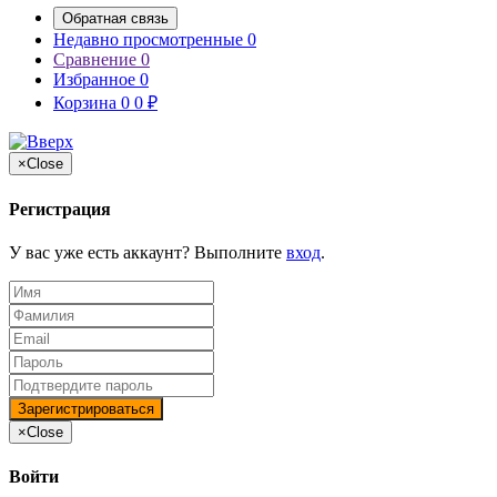
Обратная связь
Недавно просмотренные
0
Сравнение
0
Избранное
0
Корзина
0
0
₽
×
Close
Регистрация
У вас уже есть аккаунт? Выполните
вход
.
×
Close
Войти