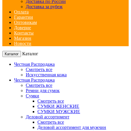
Доставка по России
Доставка за рубеж
Оплата
Гарантии
Оптовикам
Доверие
Контакты
Магазин
Новости
Каталог
Каталог
Честная Распродажа
Смотреть все
Искусственная кожа
Честная Распродажа
Смотреть все
Ремни для сумок
Сумки
Смотреть все
СУМКИ ЖЕНСКИЕ
СУМКИ МУЖСКИЕ
Деловой ассортимент
Смотреть все
Деловой ассортимент для мужчин