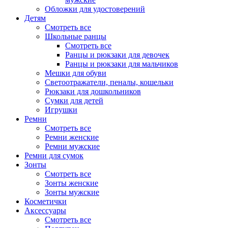
Обложки для удостоверений
Детям
Смотреть все
Школьные ранцы
Смотреть все
Ранцы и рюкзаки для девочек
Ранцы и рюкзаки для мальчиков
Мешки для обуви
Светоотражатели, пеналы, кошельки
Рюкзаки для дошкольников
Сумки для детей
Игрушки
Ремни
Смотреть все
Ремни женские
Ремни мужские
Ремни для сумок
Зонты
Смотреть все
Зонты женские
Зонты мужские
Косметички
Аксессуары
Смотреть все