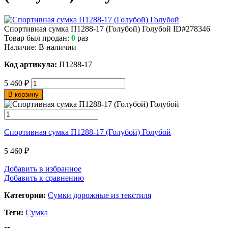
Спортивная сумка П1288-17 (Голубой) Голубой
ID#278346
Товар был продан:
0
раз
Наличие:
В наличии
Код артикула:
П1288-17
5 460
₽
В корзину
Спортивная сумка П1288-17 (Голубой) Голубой
5 460
₽
Добавить в избранное
Добавить к сравнению
Категории:
Сумки дорожные из текстиля
Теги:
Сумка