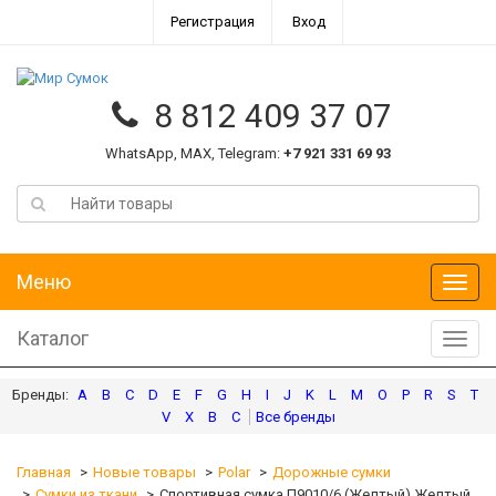
Регистрация
Вход
8 812 409 37 07
WhatsApp, MAX, Telegram:
+7 921 331 69 93
Меню
Меню
Каталог
Катал
A
B
C
D
E
F
G
H
I
J
K
L
M
O
P
R
S
T
V
X
В
С
Главная
Новые товары
Polar
Дорожные сумки
Сумки из ткани
Спортивная сумка П9010/6 (Желтый) Желтый