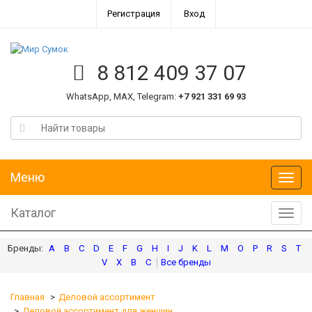
Регистрация
Вход
8 812 409 37 07
WhatsApp, MAX, Telegram:
+7 921 331 69 93
Меню
Меню
Каталог
Катал
A
B
C
D
E
F
G
H
I
J
K
L
M
O
P
R
S
T
V
X
В
С
Главная
Деловой ассортимент
Деловой ассортимент для женщин