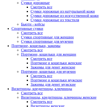
Сумки дорожные
Смотреть все
Сумки дорожные из натуральной кожи
Сумки дорожные из искусственной кожи
Сумки дорожные из текстиля
Бьюти - кейсы
Спортивные сумки
Смотреть все
Сумки спортивные для женщин
Сумки спортивные для мужчин
Портмоне, кошельки, зажимы
Смотреть все
Портмоне, кошельки для женщин
Смотреть все
Портмоне и кошельки женские
Зажимы для денег женские
Портмоне, кошельки для мужчин
Смотреть все
Портмоне и кошельки мужские
Зажимы для денег мужские
Визитницы, кредитницы, ключницы
Смотреть все
Визитницы, кредитницы, ключницы женские
Смотреть все
Визитницы женские