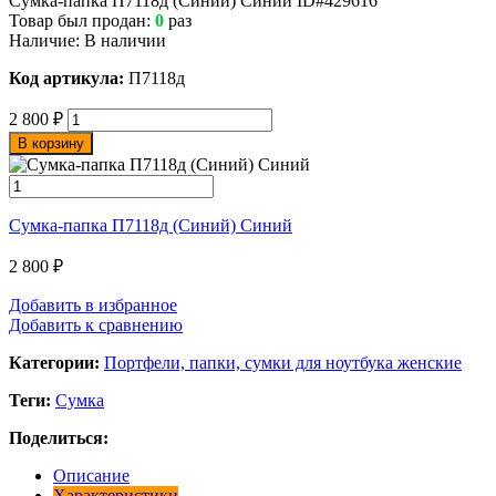
Сумка-папка П7118д (Синий) Синий
ID#429616
Товар был продан:
0
раз
Наличие:
В наличии
Код артикула:
П7118д
2 800
₽
В корзину
Сумка-папка П7118д (Синий) Синий
2 800
₽
Добавить в избранное
Добавить к сравнению
Категории:
Портфели, папки, сумки для ноутбука женские
Теги:
Сумка
Поделиться:
Описание
Характеристики