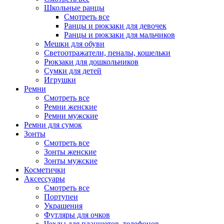
Школьные ранцы
Смотреть все
Ранцы и рюкзаки для девочек
Ранцы и рюкзаки для мальчиков
Мешки для обуви
Светоотражатели, пеналы, кошельки
Рюкзаки для дошкольников
Сумки для детей
Игрушки
Ремни
Смотреть все
Ремни женские
Ремни мужские
Ремни для сумок
Зонты
Смотреть все
Зонты женские
Зонты мужские
Косметички
Аксессуары
Смотреть все
Портупеи
Украшения
Футляры для очков
Чехлы для планшетов, телефонов