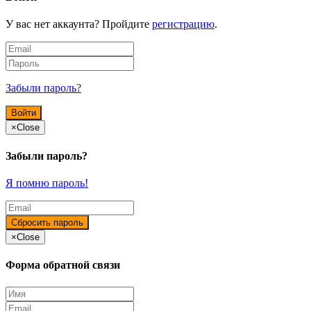
У вас нет аккаунта? Пройдите
регистрацию
.
Забыли пароль?
×
Close
Забыли пароль?
Я помню пароль!
×
Close
Форма обратной связи