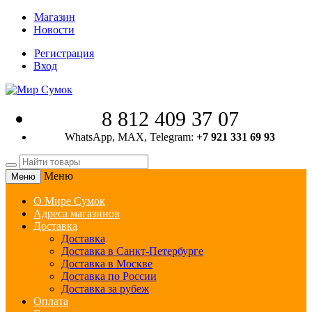
Магазин
Новости
Регистрация
Вход
8 812 409 37 07
WhatsApp, MAX, Telegram:
+7 921 331 69 93
Меню
Меню
О Мире Сумок
Адреса магазинов
Доставка
Доставка
Доставка в Санкт-Петербурге
Доставка в Москве
Доставка по России
Доставка за рубеж
Оплата