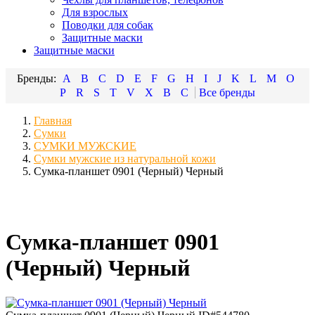
Для взрослых
Поводки для собак
Защитные маски
Защитные маски
A
B
C
D
E
F
G
H
I
J
K
L
M
O
P
R
S
T
V
X
В
С
Главная
Сумки
СУМКИ МУЖСКИЕ
Сумки мужские из натуральной кожи
Сумка-планшет 0901 (Черный) Черный
Сумка-планшет 0901
(Черный) Черный