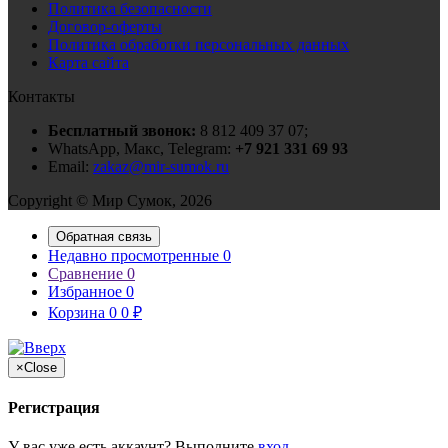
Политика безопасности
Договор-оферты
Политика обработки персональных данных
Карта сайта
Контакты
Бесплатный звонок:
8 812 409 37 07;
WhatsApp, Макс, Telegram:
+7 921 331 69 93
Email:
zakaz@mir-sumok.ru
Copyright © Мир Сумок, 2026
Обратная связь
Недавно просмотренные
0
Сравнение
0
Избранное
0
Корзина
0
0
₽
×
Close
Регистрация
У вас уже есть аккаунт? Выполните
вход
.