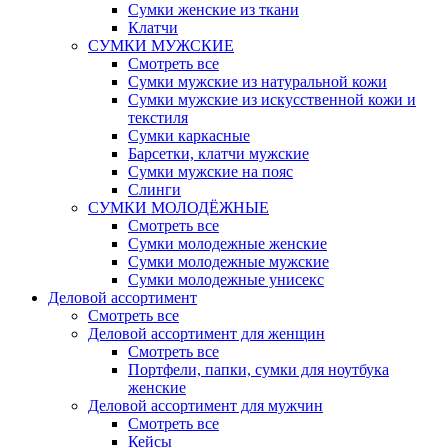
Сумки женские из ткани
Клатчи
СУМКИ МУЖСКИЕ
Смотреть все
Сумки мужские из натуральной кожи
Сумки мужские из искусственной кожи и
текстиля
Сумки каркасные
Барсетки, клатчи мужские
Сумки мужские на пояс
Слинги
СУМКИ МОЛОДЁЖНЫЕ
Смотреть все
Сумки молодежные женские
Сумки молодежные мужские
Сумки молодежные унисекс
Деловой ассортимент
Смотреть все
Деловой ассортимент для женщин
Смотреть все
Портфели, папки, сумки для ноутбука
женские
Деловой ассортимент для мужчин
Смотреть все
Кейсы