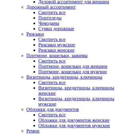
Деловой ассортимент для женщин
Дорожный ассортимент
Смотреть все
Портпледы
Чемоданы
Сумки дорожные
Рюкзаки
Смотреть все
Рюкзаки мужские
Рюкзаки женские
Портмоне, кошельки, зажимы
Смотреть все
Портмоне, кошельки для женщин
Портмоне, кошельки для мужчин
Визитницы, кредитницы, ключницы
Смотреть все
Визитницы, кредитницы, ключницы
женские
Визитницы, кредитницы, ключницы
мужские
Обложки для документов
Смотреть все
Обложки для документов женские
Обложки для документов мужские
Ремни