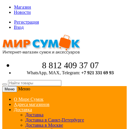
Магазин
Новости
Регистрация
Вход
8 812 409 37 07
WhatsApp, MAX, Telegram:
+7 921 331 69 93
Меню
Меню
О Мире Сумок
Адреса магазинов
Доставка
Доставка
Доставка в Санкт-Петербурге
Доставка в Москве