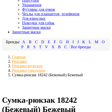
Портупеи
Украшения
Футляры для очков
Чехлы для планшетов, телефонов
Для взрослых
Поводки для собак
Защитные маски
Защитные маски
A
B
C
D
E
F
G
H
I
J
K
L
M
O
P
R
S
T
V
X
В
С
Главная
Рюкзаки
Рюкзаки мужские
Рюкзаки городские
Сумка-рюкзак 18242 (Бежевый) Бежевый
Сумка-рюкзак 18242
(Бежевый) Бежевый