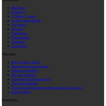
Магазин
Новости
О Мире Сумок
Адреса магазинов
Доставка
Оплата
Гарантии
Оптовикам
Доверие
Контакты
Магазин
Как сделать заказ
Корпоративные заказы
Обмен и возврат
Яндекс Маркет
Политика безопасности
Договор-оферты
Политика обработки персональных данных
Карта сайта
Контакты