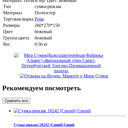
Материал: Полиэстер. Цвет: Бежевый
Тип
сумка-рюкзак
Материал
Полиэстер
Торговая марка
Polar
Размеры
260*270*150
Цвет
бежевый
Группа цвета
бежевый
Вес
0.56 кг
Рекомендуем посмотреть
Сумка-рюкзак 18242 (Синий) Синий