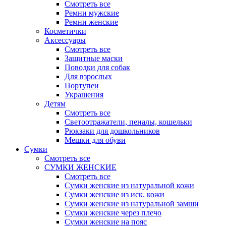
Смотреть все
Ремни мужские
Ремни женские
Косметички
Аксессуары
Смотреть все
Защитные маски
Поводки для собак
Для взрослых
Портупеи
Украшения
Детям
Смотреть все
Светоотражатели, пеналы, кошельки
Рюкзаки для дошкольников
Мешки для обуви
Сумки
Смотреть все
СУМКИ ЖЕНСКИЕ
Смотреть все
Сумки женские из натуральной кожи
Сумки женские из иск. кожи
Сумки женские из натуральной замши
Сумки женские через плечо
Сумки женские на пояс