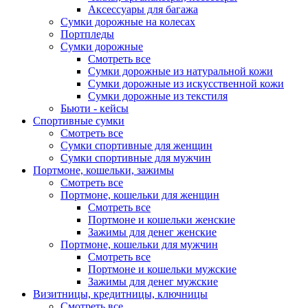
Аксессуары для багажа
Сумки дорожные на колесах
Портпледы
Сумки дорожные
Смотреть все
Сумки дорожные из натуральной кожи
Сумки дорожные из искусственной кожи
Сумки дорожные из текстиля
Бьюти - кейсы
Спортивные сумки
Смотреть все
Сумки спортивные для женщин
Сумки спортивные для мужчин
Портмоне, кошельки, зажимы
Смотреть все
Портмоне, кошельки для женщин
Смотреть все
Портмоне и кошельки женские
Зажимы для денег женские
Портмоне, кошельки для мужчин
Смотреть все
Портмоне и кошельки мужские
Зажимы для денег мужские
Визитницы, кредитницы, ключницы
Смотреть все