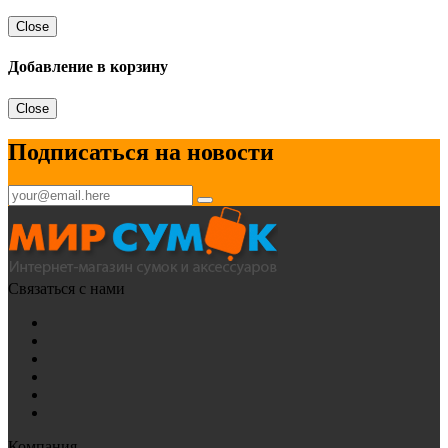
Close
Добавление в корзину
Close
Подписаться на новости
Связаться с нами
Компания