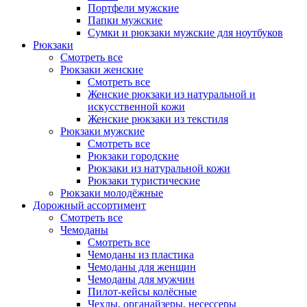
Портфели мужские
Папки мужские
Сумки и рюкзаки мужские для ноутбуков
Рюкзаки
Смотреть все
Рюкзаки женские
Смотреть все
Женские рюкзаки из натуральной и
искусственной кожи
Женские рюкзаки из текстиля
Рюкзаки мужские
Смотреть все
Рюкзаки городские
Рюкзаки из натуральной кожи
Рюкзаки туристические
Рюкзаки молодёжные
Дорожный ассортимент
Смотреть все
Чемоданы
Смотреть все
Чемоданы из пластика
Чемоданы для женщин
Чемоданы для мужчин
Пилот-кейсы колёсные
Чехлы, органайзеры, несессеры