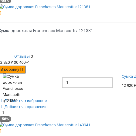
-58%
Сумка дорожная Franchesco Mariscotti а121381
Отзывы
0
12 920
₽
30 460
₽
В корзину
Сумка д
12 920
Добавить в избранное
Добавить к сравнению
-58%