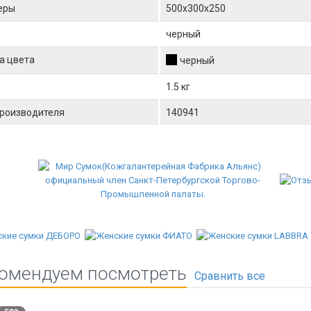
еры
500x300x250
черный
а цвета
черный
1.5 кг
производителя
140941
омендуем посмотреть