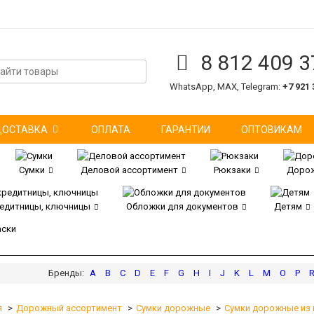
8 812 409 3
WhatsApp, MAX, Telegram:
+7 921 
ДОСТАВКА
ОПЛАТА
ГАРАНТИИ
ОПТОВИКАМ
Сумки
Деловой ассортимент
Рюкзаки
Дорож
редитницы, ключницы
Обложки для документов
Детям
аски
A
B
C
D
E
F
G
H
I
J
K
L
M
O
P
я
Дорожный ассортимент
Сумки дорожные
Сумки дорожные из 