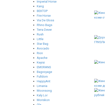
Imperial Horse
Kang
ВЕКТОР
Fire Horse
Via De Gloss
Rhino Bags
Terra Dever
Rush
Little
Star Bag
Avocado
Rion
Apache
Keyisi
EMORANS
Bagvoyage
Fulldorn
HappyAnt
Limania
Moonsong
Kaly Lor
Moriskon
Ola