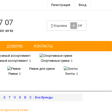
Регистрация
Вход
7 07
Корзина
0
0
₽
331 69 93
ДОВЕРИЕ
КОНТАКТЫ
ный ассортимент
Спортивные сумки
Ремни для сумок
Ремни
Зонты
R
S
T
V
X
В
С
натуральной кожи