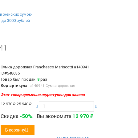
41
Сумка дорожная Franchesco Mariscotti а140941
ID#548636
Товар был продан:
8
раз
Код артикула:
а140941 Сумка дорожная
Этот товар временно недоступен для заказа
12 970
₽
25 940
₽
Скидка
-50%
.
Вы экономите
12 970
.
₽
В корзину