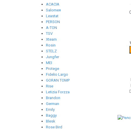
ACACIA
Salomeя
Leastat
PERSON
A-TON
TSV
Xteam
Rosin
STELZ
Jungfer
MEI
Protege
Fidelio Largo
GORAN TOMP
Rise
Letizia Forzza
Brandon
German
Emily
Baggy
Blesk
Rose Bird