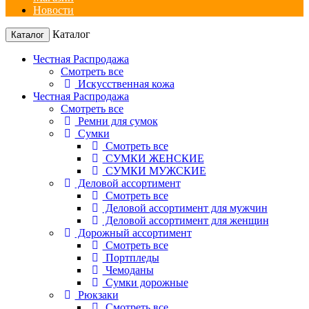
Новости
Каталог
Каталог
Честная Распродажа
Смотреть все
Искусственная кожа
Честная Распродажа
Смотреть все
Ремни для сумок
Сумки
Смотреть все
СУМКИ ЖЕНСКИЕ
СУМКИ МУЖСКИЕ
Деловой ассортимент
Смотреть все
Деловой ассортимент для мужчин
Деловой ассортимент для женщин
Дорожный ассортимент
Смотреть все
Портпледы
Чемоданы
Сумки дорожные
Рюкзаки
Смотреть все