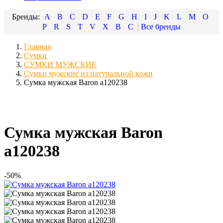
A
B
C
D
E
F
G
H
I
J
K
L
M
O
P
R
S
T
V
X
В
С
Главная
Сумки
СУМКИ МУЖСКИЕ
Сумки мужские из натуральной кожи
Сумка мужская Baron а120238
Сумка мужская Baron
а120238
-50%