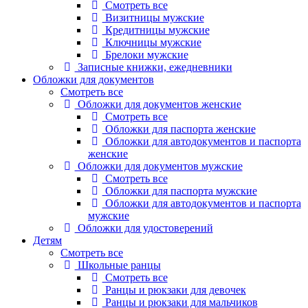
Смотреть все
Визитницы мужские
Кредитницы мужские
Ключницы мужские
Брелоки мужские
Записные книжки, ежедневники
Обложки для документов
Смотреть все
Обложки для документов женские
Смотреть все
Обложки для паспорта женские
Обложки для автодокументов и паспорта
женские
Обложки для документов мужские
Смотреть все
Обложки для паспорта мужские
Обложки для автодокументов и паспорта
мужские
Обложки для удостоверений
Детям
Смотреть все
Школьные ранцы
Смотреть все
Ранцы и рюкзаки для девочек
Ранцы и рюкзаки для мальчиков