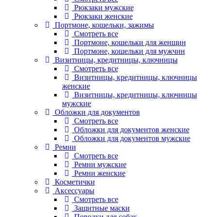
Рюкзаки мужские
Рюкзаки женские
Портмоне, кошельки, зажимы
Смотреть все
Портмоне, кошельки для женщин
Портмоне, кошельки для мужчин
Визитницы, кредитницы, ключницы
Смотреть все
Визитницы, кредитницы, ключницы
женские
Визитницы, кредитницы, ключницы
мужские
Обложки для документов
Смотреть все
Обложки для документов женские
Обложки для документов мужские
Ремни
Смотреть все
Ремни мужские
Ремни женские
Косметички
Аксессуары
Смотреть все
Защитные маски
Поводки для собак