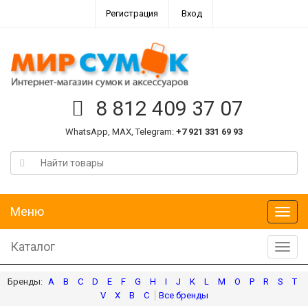
Регистрация
Вход
8 812 409 37 07
WhatsApp, MAX, Telegram:
+7 921 331 69 93
Меню
Меню
Каталог
Катал
A
B
C
D
E
F
G
H
I
J
K
L
M
O
P
R
S
T
V
X
В
С