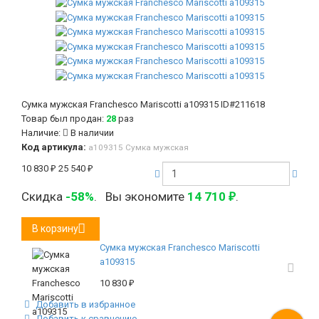
Сумка мужская Franchesco Mariscotti а109315
ID#211618
Товар был продан:
28
раз
Наличие:
В наличии
Код артикула:
а109315 Сумка мужская
10 830
₽
25 540
₽
Скидка
-58%
.
Вы экономите
14 710
.
₽
В корзину
Сумка мужская Franchesco Mariscotti
а109315
10 830
₽
Добавить в избранное
Добавить к сравнению