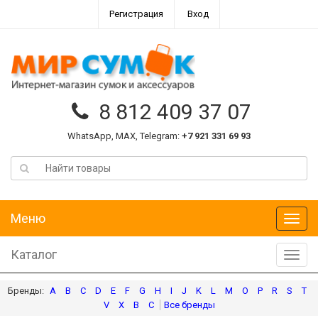
Регистрация
Вход
8 812 409 37 07
WhatsApp, MAX, Telegram:
+7 921 331 69 93
Меню
Меню
Каталог
Катал
A
B
C
D
E
F
G
H
I
J
K
L
M
O
P
R
S
T
V
X
В
С