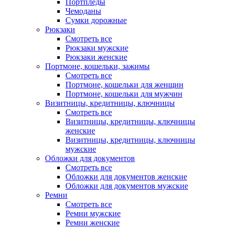
Портпледы
Чемоданы
Сумки дорожные
Рюкзаки
Смотреть все
Рюкзаки мужские
Рюкзаки женские
Портмоне, кошельки, зажимы
Смотреть все
Портмоне, кошельки для женщин
Портмоне, кошельки для мужчин
Визитницы, кредитницы, ключницы
Смотреть все
Визитницы, кредитницы, ключницы
женские
Визитницы, кредитницы, ключницы
мужские
Обложки для документов
Смотреть все
Обложки для документов женские
Обложки для документов мужские
Ремни
Смотреть все
Ремни мужские
Ремни женские