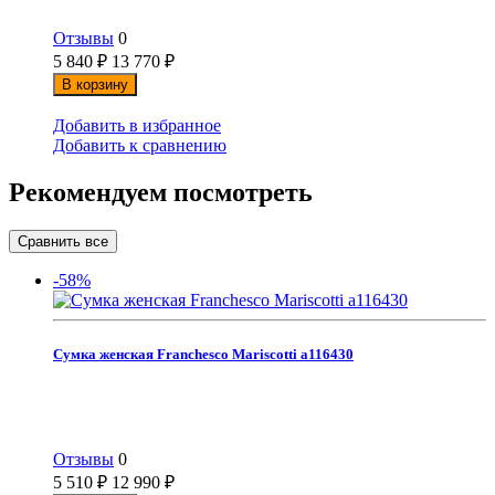
Отзывы
0
5 840
₽
13 770
₽
В корзину
Добавить в избранное
Добавить к сравнению
Рекомендуем посмотреть
-58%
Сумка женская Franchesco Mariscotti а116430
Отзывы
0
5 510
₽
12 990
₽