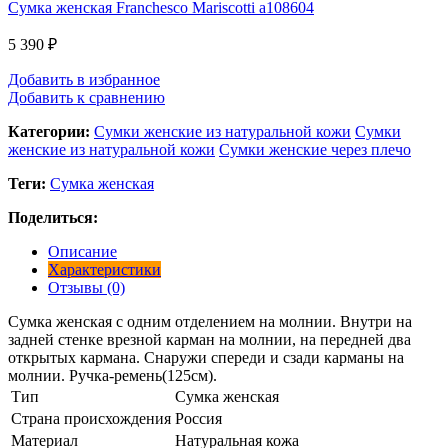
Сумка женская Franchesco Mariscotti а108604
5 390
₽
Добавить в избранное
Добавить к сравнению
Категории:
Сумки женские из натуральной кожи
Сумки
женские из натуральной кожи
Сумки женские через плечо
Теги:
Сумка женская
Поделиться:
Описание
Характеристики
Отзывы (0)
Сумка женская с одним отделением на молнии. Внутри на
задней стенке врезной карман на молнии, на передней два
открытых кармана. Снаружи спереди и сзади карманы на
молнии. Ручка-ремень(125см).
Тип
Сумка женская
Страна происхождения
Россия
Материал
Натуральная кожа