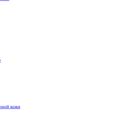
е
енной кожи