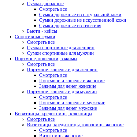
Сумки дорожные
Смотреть все
Сумки дорожные из натуральной кожи
Сумки дорожные из искусственной кожи
Сумки дорожные из текстиля
Бьюти - кейсы
Спортивные сумки
Смотреть все
Сумки спортивные для женщин
Сумки спортивные для мужчин
Портмоне, кошельки, зажимы
Смотреть все
Портмоне, кошельки для женщин
Смотреть все
Портмоне и кошельки женские
Зажимы для денег женские
Портмоне, кошельки для мужчин
Смотреть все
Портмоне и кошельки мужские
Зажимы для денег мужские
Визитницы, кредитницы, ключницы
Смотреть все
Визитницы, кредитницы, ключницы женские
Смотреть все
Визитницы женские