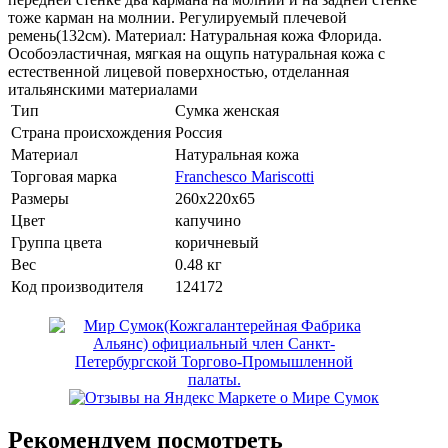
тоже карман на молнии. Регулируемый плечевой
ремень(132см). Материал: Натуральная кожа Флорида.
Особоэластичная, мягкая на ощупь натуральная кожа с
естественной лицевой поверхностью, отделанная
итальянскими материалами
Тип
Сумка женская
Страна происхождения
Россия
Материал
Натуральная кожа
Торговая марка
Franchesco Mariscotti
Размеры
260x220x65
Цвет
капучино
Группа цвета
коричневый
Вес
0.48 кг
Код производителя
124172
Рекомендуем посмотреть