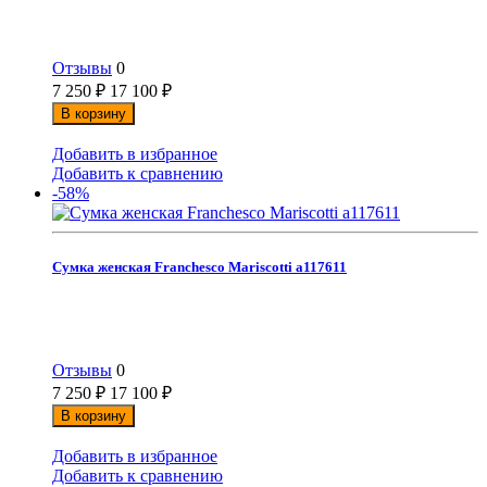
Отзывы
0
7 250
₽
17 100
₽
В корзину
Добавить в избранное
Добавить к сравнению
-58%
Сумка женская Franchesco Mariscotti а117611
Отзывы
0
7 250
₽
17 100
₽
В корзину
Добавить в избранное
Добавить к сравнению