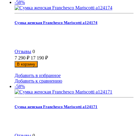
-58%
Сумка женская Franchesco Mariscotti а124174
Отзывы
0
7 290
₽
17 190
₽
В корзину
Добавить в избранное
Добавить к сравнению
-58%
Сумка женская Franchesco Mariscotti а124171
Отзывы
0