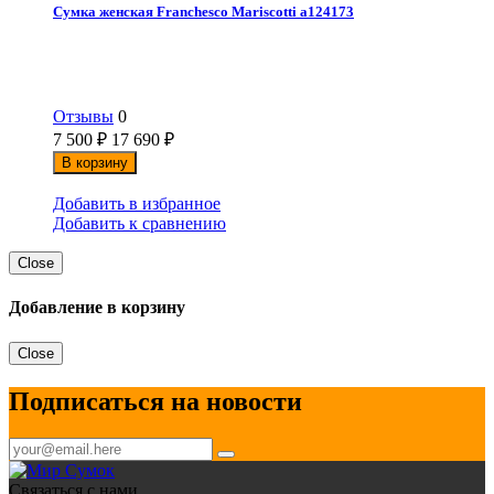
Сумка женская Franchesco Mariscotti а124173
Отзывы
0
7 500
₽
17 690
₽
В корзину
Добавить в избранное
Добавить к сравнению
Close
Добавление в корзину
Close
Подписаться на новости
Связаться с нами