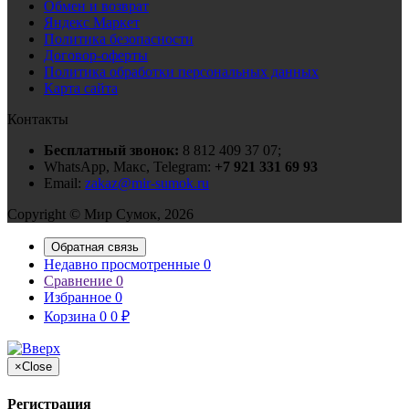
Обмен и возврат
Яндекс Маркет
Политика безопасности
Договор-оферты
Политика обработки персональных данных
Карта сайта
Контакты
Бесплатный звонок:
8 812 409 37 07;
WhatsApp, Макс, Telegram:
+7 921 331 69 93
Email:
zakaz@mir-sumok.ru
Copyright © Мир Сумок, 2026
Обратная связь
Недавно просмотренные
0
Сравнение
0
Избранное
0
Корзина
0
0
₽
×
Close
Регистрация