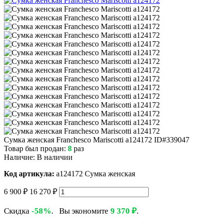
Сумка женская Franchesco Mariscotti а124172
ID#339047
Товар был продан:
8
раз
Наличие:
В наличии
Код артикула:
а124172 Сумка женская
6 900
₽
16 270
₽
Скидка
-58%
.
Вы экономите
9 370
₽
.