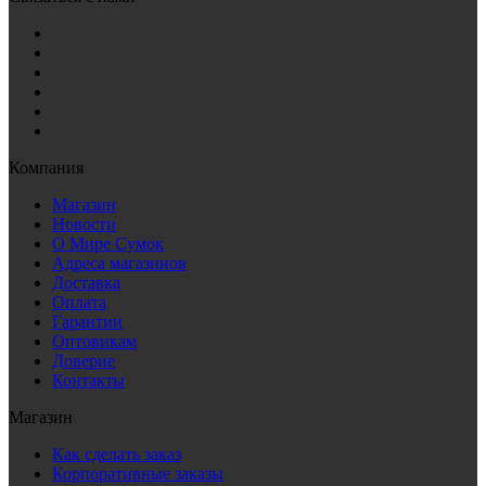
Компания
Магазин
Новости
О Мире Сумок
Адреса магазинов
Доставка
Оплата
Гарантии
Оптовикам
Доверие
Контакты
Магазин
Как сделать заказ
Корпоративные заказы