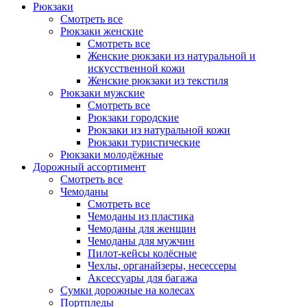
Рюкзаки
Смотреть все
Рюкзаки женские
Смотреть все
Женские рюкзаки из натуральной и
искусственной кожи
Женские рюкзаки из текстиля
Рюкзаки мужские
Смотреть все
Рюкзаки городские
Рюкзаки из натуральной кожи
Рюкзаки туристические
Рюкзаки молодёжные
Дорожный ассортимент
Смотреть все
Чемоданы
Смотреть все
Чемоданы из пластика
Чемоданы для женщин
Чемоданы для мужчин
Пилот-кейсы колёсные
Чехлы, органайзеры, несессеры
Аксессуары для багажа
Сумки дорожные на колесах
Портпледы