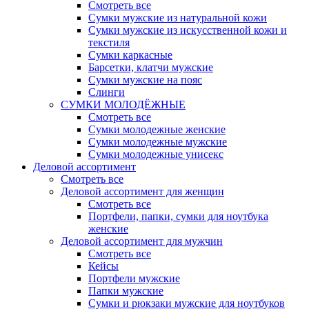
Смотреть все
Сумки мужские из натуральной кожи
Сумки мужские из искусственной кожи и
текстиля
Сумки каркасные
Барсетки, клатчи мужские
Сумки мужские на пояс
Слинги
СУМКИ МОЛОДЁЖНЫЕ
Смотреть все
Сумки молодежные женские
Сумки молодежные мужские
Сумки молодежные унисекс
Деловой ассортимент
Смотреть все
Деловой ассортимент для женщин
Смотреть все
Портфели, папки, сумки для ноутбука
женские
Деловой ассортимент для мужчин
Смотреть все
Кейсы
Портфели мужские
Папки мужские
Сумки и рюкзаки мужские для ноутбуков