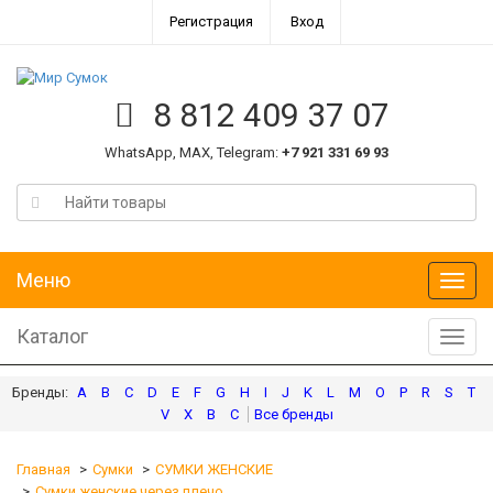
Регистрация
Вход
8 812 409 37 07
WhatsApp, MAX, Telegram:
+7 921 331 69 93
Меню
Меню
Каталог
Катал
A
B
C
D
E
F
G
H
I
J
K
L
M
O
P
R
S
T
V
X
В
С
Главная
Сумки
СУМКИ ЖЕНСКИЕ
Сумки женские через плечо