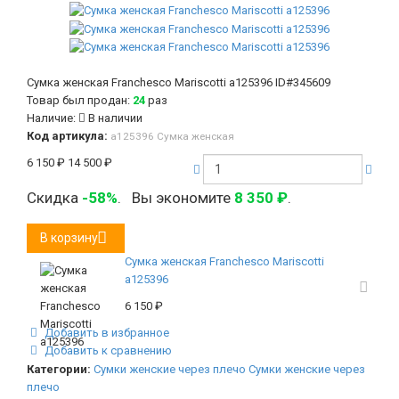
Сумка женская Franchesco Mariscotti а125396
ID#345609
Товар был продан:
24
раз
Наличие:
В наличии
Код артикула:
а125396 Сумка женская
6 150
₽
14 500
₽
Скидка
-58%
.
Вы экономите
8 350
₽
.
В корзину
Сумка женская Franchesco Mariscotti
а125396
6 150
₽
Добавить в избранное
Добавить к сравнению
Категории:
Сумки женские через плечо
Сумки женские через
плечо