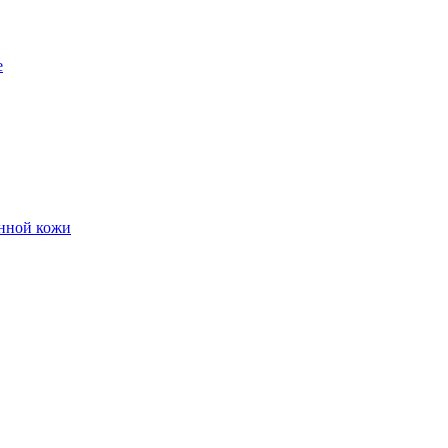
е
енной кожи