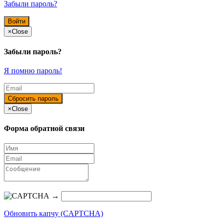
Забыли пароль?
×
Close
Забыли пароль?
Я помню пароль!
×
Close
Форма обратной связи
→
Обновить капчу (CAPTCHA)