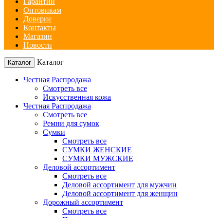
Гарантии
Оптовикам
Доверие
Контакты
Магазин
Новости
Каталог
Каталог
Честная Распродажа
Смотреть все
Искусственная кожа
Честная Распродажа
Смотреть все
Ремни для сумок
Сумки
Смотреть все
СУМКИ ЖЕНСКИЕ
СУМКИ МУЖСКИЕ
Деловой ассортимент
Смотреть все
Деловой ассортимент для мужчин
Деловой ассортимент для женщин
Дорожный ассортимент
Смотреть все