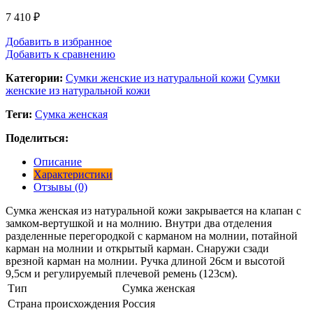
7 410
₽
Добавить в избранное
Добавить к сравнению
Категории:
Сумки женские из натуральной кожи
Сумки
женские из натуральной кожи
Теги:
Сумка женская
Поделиться:
Описание
Характеристики
Отзывы (0)
Сумка женская из натуральной кожи закрывается на клапан с
замком-вертушкой и на молнию. Внутри два отделения
разделенные перегородкой с карманом на молнии, потайной
карман на молнии и открытый карман. Снаружи сзади
врезной карман на молнии. Ручка длиной 26см и высотой
9,5см и регулируемый плечевой ремень (123см).
Тип
Сумка женская
Страна происхождения
Россия