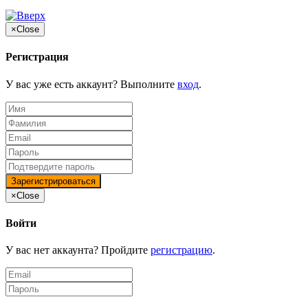
×
Close
Регистрация
У вас уже есть аккаунт? Выполните
вход
.
×
Close
Войти
У вас нет аккаунта? Пройдите
регистрацию
.