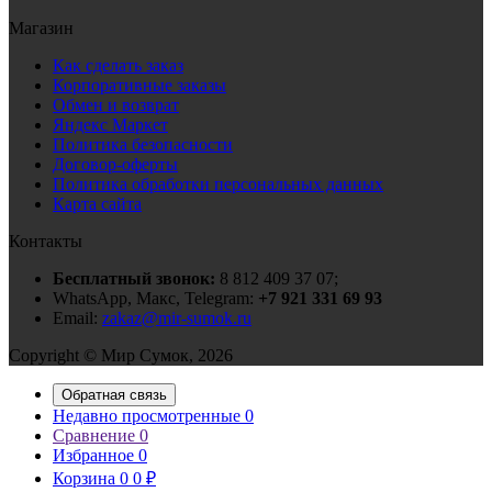
Магазин
Как сделать заказ
Корпоративные заказы
Обмен и возврат
Яндекс Маркет
Политика безопасности
Договор-оферты
Политика обработки персональных данных
Карта сайта
Контакты
Бесплатный звонок:
8 812 409 37 07;
WhatsApp, Макс, Telegram:
+7 921 331 69 93
Email:
zakaz@mir-sumok.ru
Copyright © Мир Сумок, 2026
Обратная связь
Недавно просмотренные
0
Сравнение
0
Избранное
0
Корзина
0
0
₽