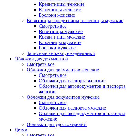
Кредитницы женские
Ключницы женские
Брелоки женские
Визитницы, кредитницы, ключницы мужские
Смотреть все
Визитницы мужские
Кредитницы мужские
Ключницы мужские
Брелоки мужские
Записные книжки, ежедневники
Обложки для документов
Смотреть все
Обложки для документов женские
Смотреть все
Обложки для паспорта женские
Обложки для автодокументов и паспорта
женские
Обложки для документов мужские
Смотреть все
Обложки для паспорта мужские
Обложки для автодокументов и паспорта
мужские
Обложки для удостоверений
Детям
Смотреть все