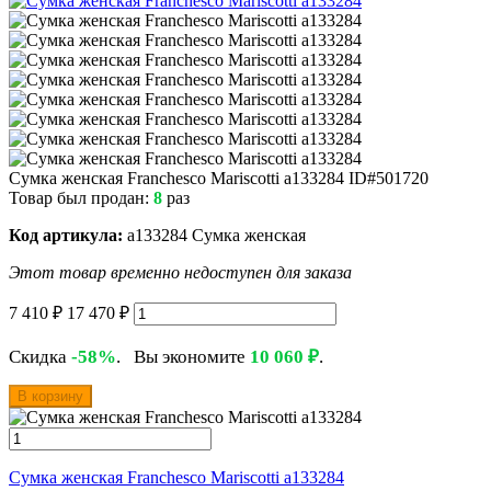
Сумка женская Franchesco Mariscotti а133284
ID#501720
Товар был продан:
8
раз
Код артикула:
а133284 Сумка женская
Этот товар временно недоступен для заказа
7 410
₽
17 470
₽
Скидка
-58%
.
Вы экономите
10 060
₽
.
В корзину
Сумка женская Franchesco Mariscotti а133284