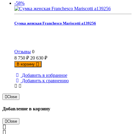
-58%
Сумка женская Franchesco Mariscotti а139256
Отзывы
0
8 750
₽
20 630
₽
В корзину
Добавить в избранное
Добавить к сравнению
Close
Добавление в корзину
Close