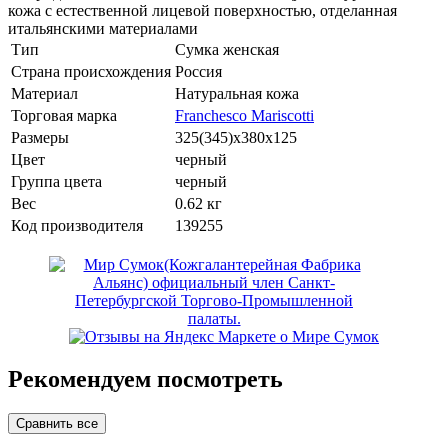
кожа с естественной лицевой поверхностью, отделанная
итальянскими материалами
Тип
Сумка женская
Страна происхождения
Россия
Материал
Натуральная кожа
Торговая марка
Franchesco Mariscotti
Размеры
325(345)x380x125
Цвет
черный
Группа цвета
черный
Вес
0.62 кг
Код производителя
139255
Рекомендуем посмотреть