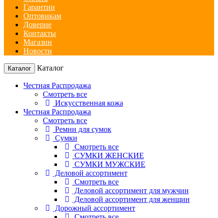
Гарантии
Оптовикам
Доверие
Контакты
Магазин
Новости
Каталог
Каталог
Честная Распродажа
Смотреть все
Искусственная кожа
Честная Распродажа
Смотреть все
Ремни для сумок
Сумки
Смотреть все
СУМКИ ЖЕНСКИЕ
СУМКИ МУЖСКИЕ
Деловой ассортимент
Смотреть все
Деловой ассортимент для мужчин
Деловой ассортимент для женщин
Дорожный ассортимент
Смотреть все