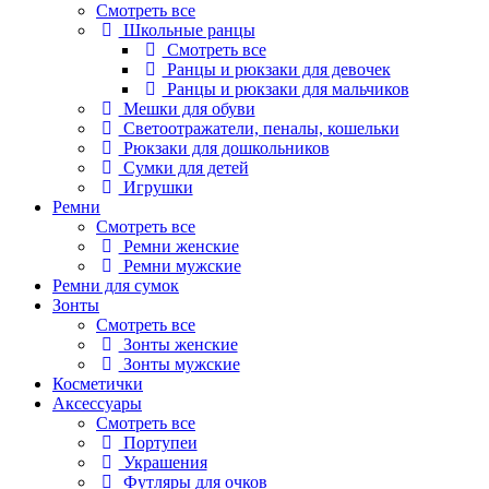
Смотреть все
Школьные ранцы
Смотреть все
Ранцы и рюкзаки для девочек
Ранцы и рюкзаки для мальчиков
Мешки для обуви
Светоотражатели, пеналы, кошельки
Рюкзаки для дошкольников
Сумки для детей
Игрушки
Ремни
Смотреть все
Ремни женские
Ремни мужские
Ремни для сумок
Зонты
Смотреть все
Зонты женские
Зонты мужские
Косметички
Аксессуары
Смотреть все
Портупеи
Украшения
Футляры для очков