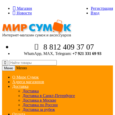
Магазин
Регистрация
Новости
Вход
8 812 409 37 07
WhatsApp, MAX, Telegram:
+7 921 331 69 93
Меню
Меню
О Мире Сумок
Адреса магазинов
Доставка
Доставка
Доставка в Санкт-Петербурге
Доставка в Москве
Доставка по России
Доставка за рубеж
Оплата