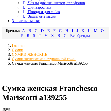
Чехлы для планшетов, телефонов
Для взрослых
Поводки для собак
Защитные маски
Защитные маски
A
B
C
D
E
F
G
H
I
J
K
L
M
O
P
R
S
T
V
X
В
С
Главная
Сумки
СУМКИ ЖЕНСКИЕ
Сумки женские из натуральной кожи
Сумка женская Franchesco Mariscotti а139255
Сумка женская Franchesco
Mariscotti а139255
-58%