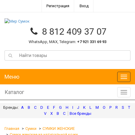
Регистрация
Вход
8 812 409 37 07
WhatsApp, MAX, Telegram:
+7 921 331 69 93
Меню
Меню
Каталог
Катал
A
B
C
D
E
F
G
H
I
J
K
L
M
O
P
R
S
T
V
X
В
С
Главная
Сумки
СУМКИ ЖЕНСКИЕ
Сумки женские из натуральной кожи