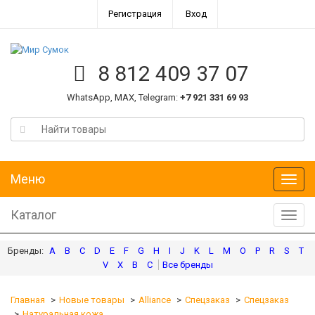
Регистрация
Вход
8 812 409 37 07
WhatsApp, MAX, Telegram:
+7 921 331 69 93
Меню
Меню
Каталог
Катал
A
B
C
D
E
F
G
H
I
J
K
L
M
O
P
R
S
T
V
X
В
С
Главная
Новые товары
Alliance
Спецзаказ
Спецзаказ
Натуральная кожа