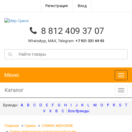
Регистрация
Вход
8 812 409 37 07
WhatsApp, MAX, Telegram:
+7 921 331 69 93
Меню
Меню
Каталог
Катал
A
B
C
D
E
F
G
H
I
J
K
L
M
O
P
R
S
T
V
X
В
С
Главная
Сумки
СУМКИ ЖЕНСКИЕ
Сумки женские из натуральной кожи