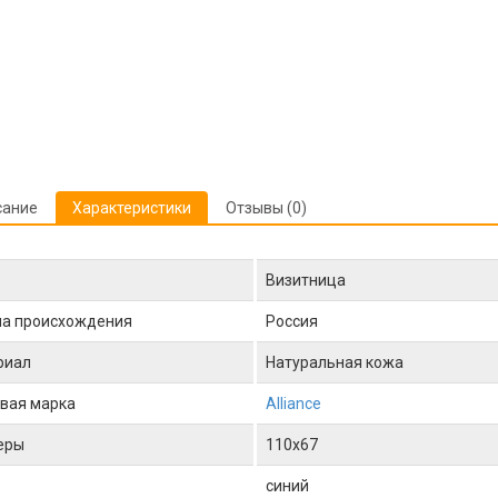
сание
Характеристики
Отзывы (0)
Визитница
на происхождения
Россия
риал
Натуральная кожа
вая марка
Alliance
еры
110x67
синий