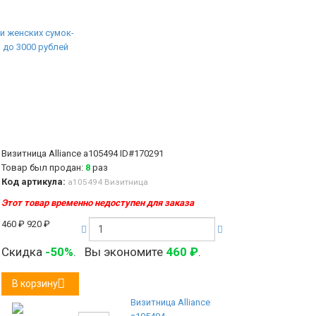
Визитница Alliance а105494
ID#170291
Товар был продан:
8
раз
Код артикула:
а105494 Визитница
Этот товар временно недоступен для заказа
460
₽
920
₽
Скидка
-50%
.
Вы экономите
460
₽
.
В корзину
Визитница Alliance