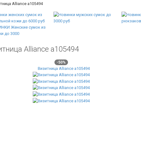
тница Alliance а105494
тница Alliance а105494
-50%