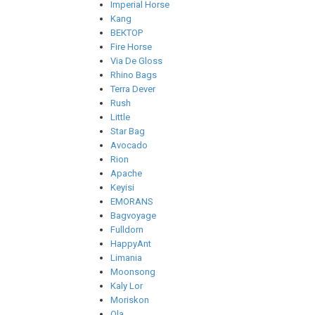
Imperial Horse
Kang
ВЕКТОР
Fire Horse
Via De Gloss
Rhino Bags
Terra Dever
Rush
Little
Star Bag
Avocado
Rion
Apache
Keyisi
EMORANS
Bagvoyage
Fulldorn
HappyAnt
Limania
Moonsong
Kaly Lor
Moriskon
Ola