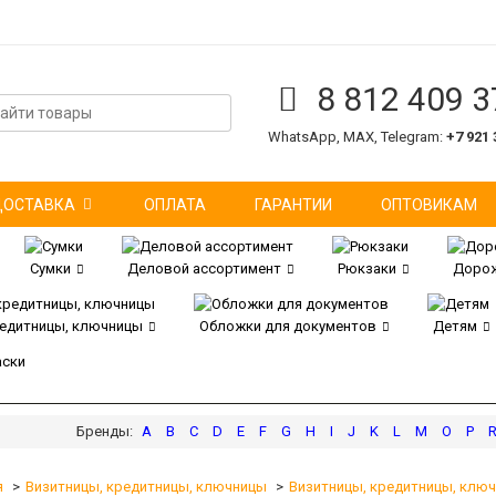
8 812 409 3
WhatsApp, MAX, Telegram:
+7 921 
ДОСТАВКА
ОПЛАТА
ГАРАНТИИ
ОПТОВИКАМ
Сумки
Деловой ассортимент
Рюкзаки
Дорож
редитницы, ключницы
Обложки для документов
Детям
аски
A
B
C
D
E
F
G
H
I
J
K
L
M
O
P
я
Визитницы, кредитницы, ключницы
Визитницы, кредитницы, клю