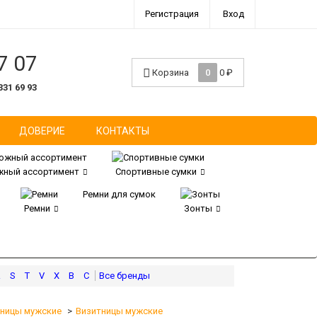
Регистрация
Вход
7 07
Корзина
0
0
₽
331 69 93
ДОВЕРИЕ
КОНТАКТЫ
ный ассортимент
Спортивные сумки
Ремни для сумок
Ремни
Зонты
R
S
T
V
X
В
С
чницы мужские
Визитницы мужские