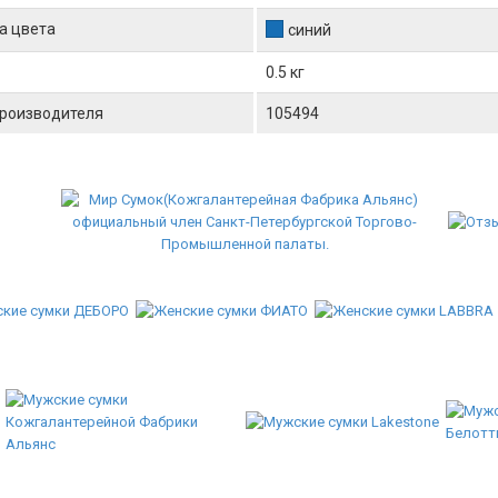
а цвета
синий
0.5 кг
производителя
105494