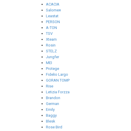
ACACIA
Salomeя
Leastat
PERSON
A-TON
TSV
Xteam
Rosin
STELZ
Jungfer
MEI
Protege
Fidelio Largo
GORAN TOMP
Rise
Letizia Forzza
Brandon
German
Emily
Baggy
Blesk
Rose Bird