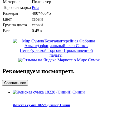
Материал
Полиэстер
Торговая марка
Pola
Размеры
400*405*5
Цвет
серый
Группа цвета
серый
Вес
0.45 кг
Рекомендуем посмотреть
Женская сумка 18228 (Синий) Синий