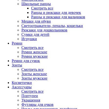
Школьные ранцы
Смотреть все
Ранцы и рюкзаки для девочек
Ранцы и рюкзаки для мальчиков
Мешки для обуви
Светоотражатели, пеналы, кошельки
Рюкзаки для дошкольников
Сумки для детей
Игрушки
Ремни
Смотреть все
Ремни женские
Ремни мужские
Ремни для сумок
Зонты
Смотреть все
Зонты женские
Зонты мужские
Косметички
Аксессуары
Смотреть все
Портупеи
Украшения
Футляры для очков
Чехлы для планшетов, телефонов