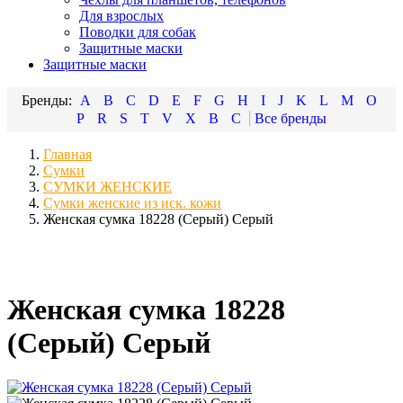
Для взрослых
Поводки для собак
Защитные маски
Защитные маски
A
B
C
D
E
F
G
H
I
J
K
L
M
O
P
R
S
T
V
X
В
С
Главная
Сумки
СУМКИ ЖЕНСКИЕ
Сумки женские из иск. кожи
Женская сумка 18228 (Серый) Серый
Женская сумка 18228
(Серый) Серый