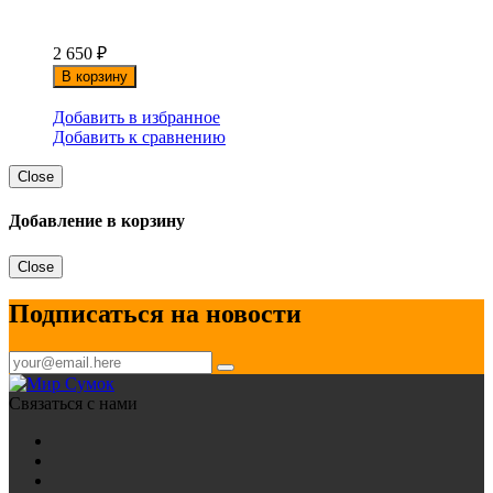
2 650
₽
В корзину
Добавить в избранное
Добавить к сравнению
Close
Добавление в корзину
Close
Подписаться на новости
Связаться с нами