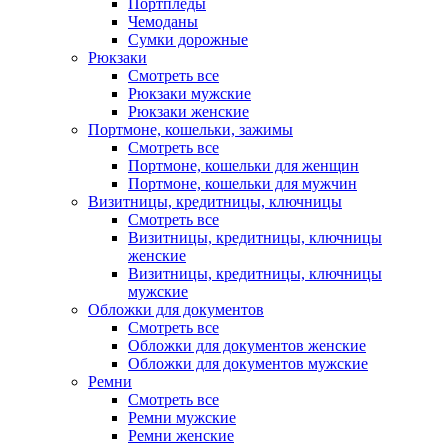
Портпледы
Чемоданы
Сумки дорожные
Рюкзаки
Смотреть все
Рюкзаки мужские
Рюкзаки женские
Портмоне, кошельки, зажимы
Смотреть все
Портмоне, кошельки для женщин
Портмоне, кошельки для мужчин
Визитницы, кредитницы, ключницы
Смотреть все
Визитницы, кредитницы, ключницы
женские
Визитницы, кредитницы, ключницы
мужские
Обложки для документов
Смотреть все
Обложки для документов женские
Обложки для документов мужские
Ремни
Смотреть все
Ремни мужские
Ремни женские