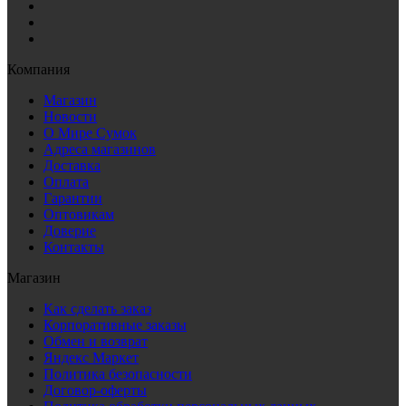
Компания
Магазин
Новости
О Мире Сумок
Адреса магазинов
Доставка
Оплата
Гарантии
Оптовикам
Доверие
Контакты
Магазин
Как сделать заказ
Корпоративные заказы
Обмен и возврат
Яндекс Маркет
Политика безопасности
Договор-оферты