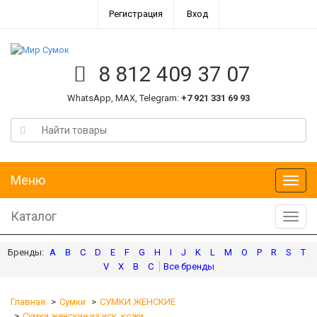
Регистрация
Вход
8 812 409 37 07
WhatsApp, MAX, Telegram:
+7 921 331 69 93
Меню
Меню
Каталог
Катал
A
B
C
D
E
F
G
H
I
J
K
L
M
O
P
R
S
T
V
X
В
С
Главная
Сумки
СУМКИ ЖЕНСКИЕ
Сумки женские из иск. кожи