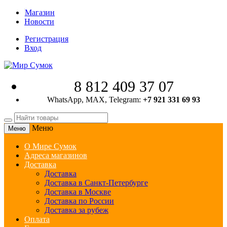
Магазин
Новости
Регистрация
Вход
8 812 409 37 07
WhatsApp, MAX, Telegram:
+7 921 331 69 93
Меню
Меню
О Мире Сумок
Адреса магазинов
Доставка
Доставка
Доставка в Санкт-Петербурге
Доставка в Москве
Доставка по России
Доставка за рубеж
Оплата