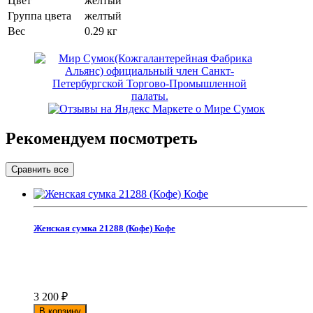
Цвет
желтый
Группа цвета
желтый
Вес
0.29 кг
Рекомендуем посмотреть
Женская сумка 21288 (Кофе) Кофе
3 200
₽
В корзину