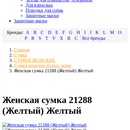
Для взрослых
Поводки для собак
Защитные маски
Защитные маски
A
B
C
D
E
F
G
H
I
J
K
L
M
O
P
R
S
T
V
X
В
С
Главная
Сумки
СУМКИ ЖЕНСКИЕ
Сумки женские из иск. кожи
Женская сумка 21288 (Желтый) Желтый
Женская сумка 21288
(Желтый) Желтый