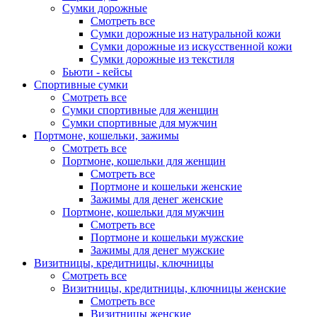
Сумки дорожные
Смотреть все
Сумки дорожные из натуральной кожи
Сумки дорожные из искусственной кожи
Сумки дорожные из текстиля
Бьюти - кейсы
Спортивные сумки
Смотреть все
Сумки спортивные для женщин
Сумки спортивные для мужчин
Портмоне, кошельки, зажимы
Смотреть все
Портмоне, кошельки для женщин
Смотреть все
Портмоне и кошельки женские
Зажимы для денег женские
Портмоне, кошельки для мужчин
Смотреть все
Портмоне и кошельки мужские
Зажимы для денег мужские
Визитницы, кредитницы, ключницы
Смотреть все
Визитницы, кредитницы, ключницы женские
Смотреть все
Визитницы женские