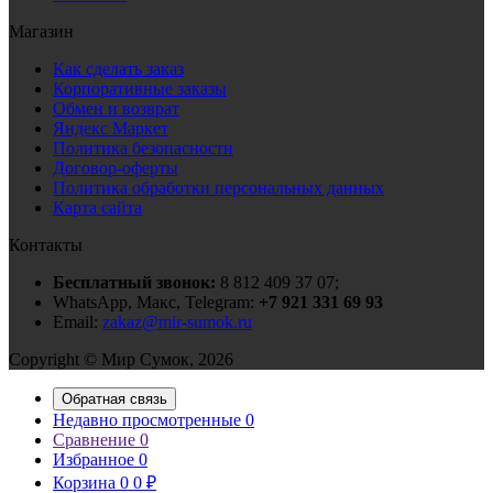
Магазин
Как сделать заказ
Корпоративные заказы
Обмен и возврат
Яндекс Маркет
Политика безопасности
Договор-оферты
Политика обработки персональных данных
Карта сайта
Контакты
Бесплатный звонок:
8 812 409 37 07;
WhatsApp, Макс, Telegram:
+7 921 331 69 93
Email:
zakaz@mir-sumok.ru
Copyright © Мир Сумок, 2026
Обратная связь
Недавно просмотренные
0
Сравнение
0
Избранное
0
Корзина
0
0
₽