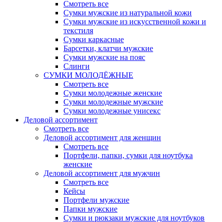
Смотреть все
Сумки мужские из натуральной кожи
Сумки мужские из искусственной кожи и
текстиля
Сумки каркасные
Барсетки, клатчи мужские
Сумки мужские на пояс
Слинги
СУМКИ МОЛОДЁЖНЫЕ
Смотреть все
Сумки молодежные женские
Сумки молодежные мужские
Сумки молодежные унисекс
Деловой ассортимент
Смотреть все
Деловой ассортимент для женщин
Смотреть все
Портфели, папки, сумки для ноутбука
женские
Деловой ассортимент для мужчин
Смотреть все
Кейсы
Портфели мужские
Папки мужские
Сумки и рюкзаки мужские для ноутбуков