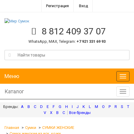
Регистрация
Вход
8 812 409 37 07
WhatsApp, MAX, Telegram:
+7 921 331 69 93
Меню
Меню
Каталог
Катал
A
B
C
D
E
F
G
H
I
J
K
L
M
O
P
R
S
T
V
X
В
С
Главная
Сумки
СУМКИ ЖЕНСКИЕ
Сумки женские из иск. кожи