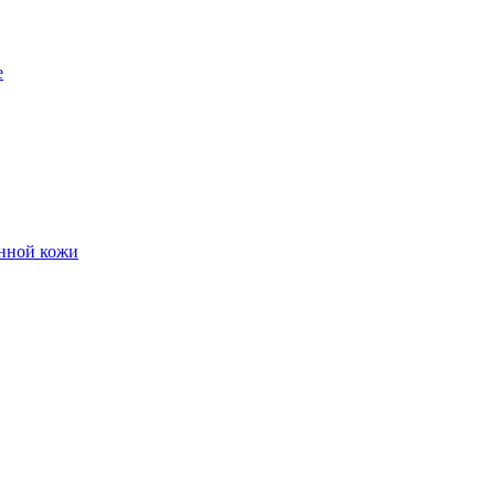
е
енной кожи