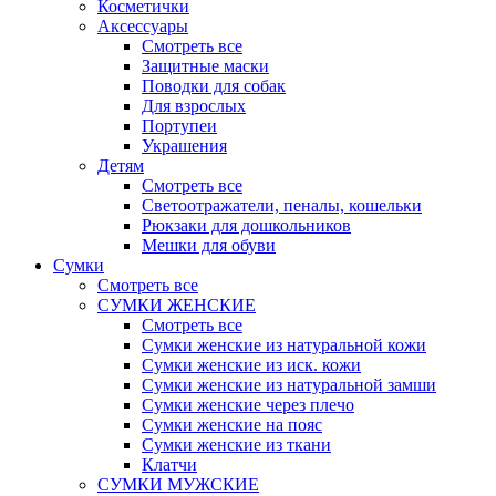
Косметички
Аксессуары
Смотреть все
Защитные маски
Поводки для собак
Для взрослых
Портупеи
Украшения
Детям
Смотреть все
Светоотражатели, пеналы, кошельки
Рюкзаки для дошкольников
Мешки для обуви
Сумки
Смотреть все
СУМКИ ЖЕНСКИЕ
Смотреть все
Сумки женские из натуральной кожи
Сумки женские из иск. кожи
Сумки женские из натуральной замши
Сумки женские через плечо
Сумки женские на пояс
Сумки женские из ткани
Клатчи
СУМКИ МУЖСКИЕ