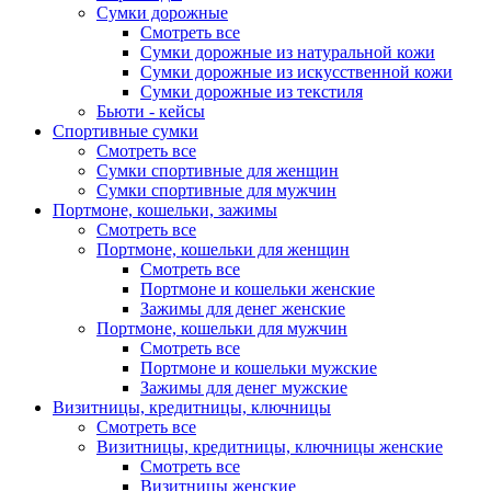
Сумки дорожные
Смотреть все
Сумки дорожные из натуральной кожи
Сумки дорожные из искусственной кожи
Сумки дорожные из текстиля
Бьюти - кейсы
Спортивные сумки
Смотреть все
Сумки спортивные для женщин
Сумки спортивные для мужчин
Портмоне, кошельки, зажимы
Смотреть все
Портмоне, кошельки для женщин
Смотреть все
Портмоне и кошельки женские
Зажимы для денег женские
Портмоне, кошельки для мужчин
Смотреть все
Портмоне и кошельки мужские
Зажимы для денег мужские
Визитницы, кредитницы, ключницы
Смотреть все
Визитницы, кредитницы, ключницы женские
Смотреть все
Визитницы женские