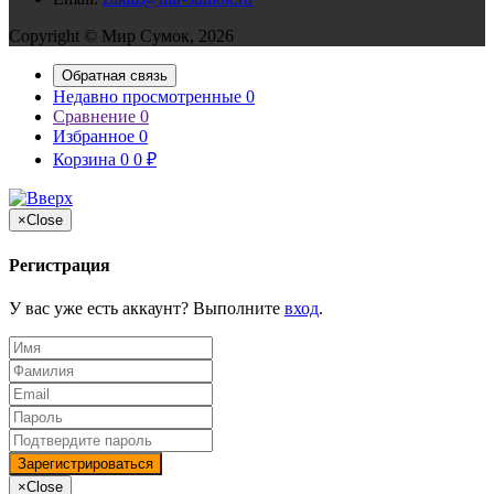
Copyright © Мир Сумок, 2026
Обратная связь
Недавно просмотренные
0
Сравнение
0
Избранное
0
Корзина
0
0
₽
×
Close
Регистрация
У вас уже есть аккаунт? Выполните
вход
.
×
Close