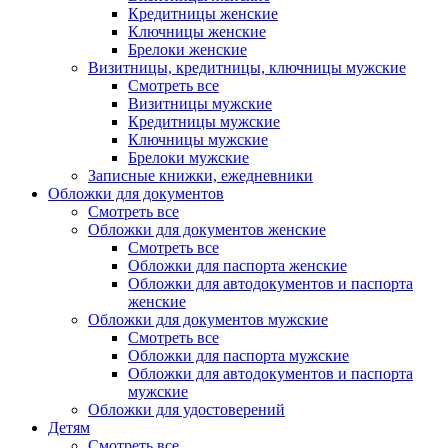
Кредитницы женские
Ключницы женские
Брелоки женские
Визитницы, кредитницы, ключницы мужские
Смотреть все
Визитницы мужские
Кредитницы мужские
Ключницы мужские
Брелоки мужские
Записные книжки, ежедневники
Обложки для документов
Смотреть все
Обложки для документов женские
Смотреть все
Обложки для паспорта женские
Обложки для автодокументов и паспорта
женские
Обложки для документов мужские
Смотреть все
Обложки для паспорта мужские
Обложки для автодокументов и паспорта
мужские
Обложки для удостоверений
Детям
Смотреть все