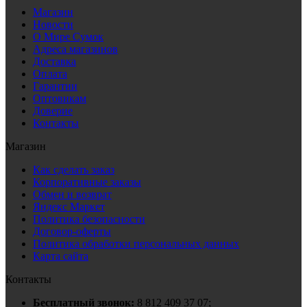
Магазин
Новости
О Мире Сумок
Адреса магазинов
Доставка
Оплата
Гарантии
Оптовикам
Доверие
Контакты
Магазин
Как сделать заказ
Корпоративные заказы
Обмен и возврат
Яндекс Маркет
Политика безопасности
Договор-оферты
Политика обработки персональных данных
Карта сайта
Контакты
Бесплатный звонок:
8 812 409 37 07;