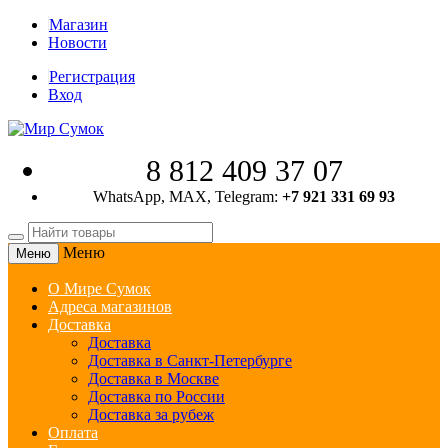
Магазин
Новости
Регистрация
Вход
8 812 409 37 07
WhatsApp, MAX, Telegram:
+7 921 331 69 93
Меню
Меню
О Мире Сумок
Адреса магазинов
Доставка
Доставка
Доставка в Санкт-Петербурге
Доставка в Москве
Доставка по России
Доставка за рубеж
Оплата