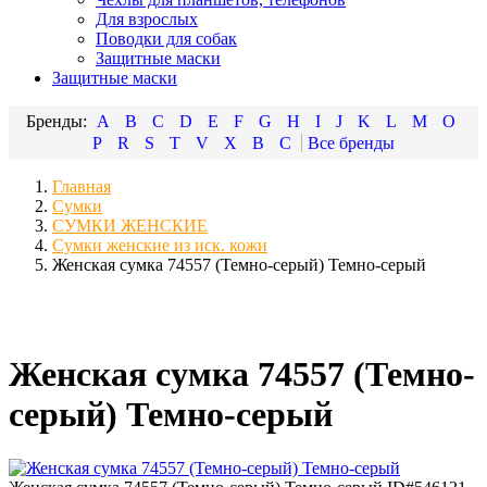
Для взрослых
Поводки для собак
Защитные маски
Защитные маски
A
B
C
D
E
F
G
H
I
J
K
L
M
O
P
R
S
T
V
X
В
С
Главная
Сумки
СУМКИ ЖЕНСКИЕ
Сумки женские из иск. кожи
Женская сумка 74557 (Темно-серый) Темно-серый
Женская сумка 74557 (Темно-
серый) Темно-серый