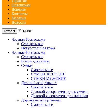
Гарантии
Оптовикам
Доверие
Контакты
Магазин
Новости
Каталог
Каталог
Честная Распродажа
Смотреть все
Искусственная кожа
Честная Распродажа
Смотреть все
Ремни для сумок
Сумки
Смотреть все
СУМКИ ЖЕНСКИЕ
СУМКИ МУЖСКИЕ
Деловой ассортимент
Смотреть все
Деловой ассортимент для мужчин
Деловой ассортимент для женщин
Дорожный ассортимент
Смотреть все