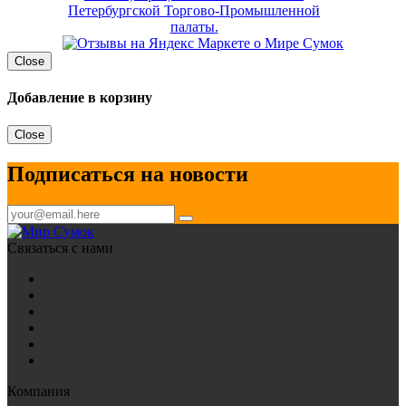
Close
Добавление в корзину
Close
Подписаться на новости
Связаться с нами
Компания