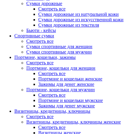
Сумки дорожные
Смотреть все
Сумки дорожные из натуральной кожи
Сумки дорожные из искусственной кожи
Сумки дорожные из текстиля
Бьюти - кейсы
Спортивные сумки
Смотреть все
Сумки спортивные для женщин
Сумки спортивные для мужчин
Портмоне, кошельки, зажимы
Смотреть все
Портмоне, кошельки для женщин
Смотреть все
Портмоне и кошельки женские
Зажимы для денег женские
Портмоне, кошельки для мужчин
Смотреть все
Портмоне и кошельки мужские
Зажимы для денег мужские
Визитницы, кредитницы, ключницы
Смотреть все
Визитницы, кредитницы, ключницы женские
Смотреть все
Визитницы женские