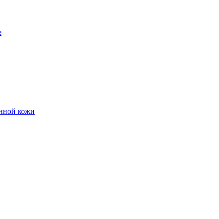
е
енной кожи