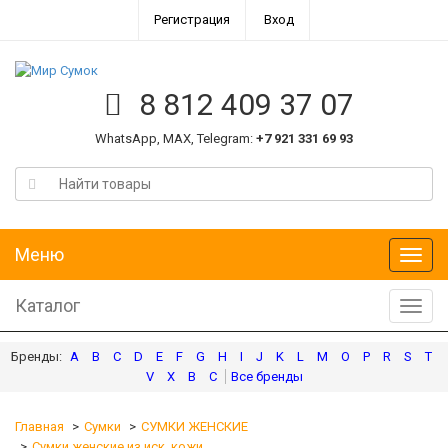
Регистрация
Вход
8 812 409 37 07
WhatsApp, MAX, Telegram:
+7 921 331 69 93
Меню
Меню
Каталог
Катал
A
B
C
D
E
F
G
H
I
J
K
L
M
O
P
R
S
T
V
X
В
С
Главная
Сумки
СУМКИ ЖЕНСКИЕ
Сумки женские из иск. кожи