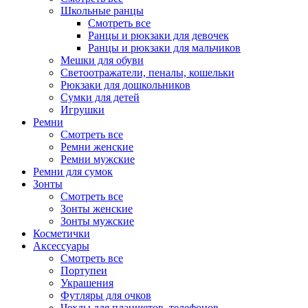
Школьные ранцы
Смотреть все
Ранцы и рюкзаки для девочек
Ранцы и рюкзаки для мальчиков
Мешки для обуви
Светоотражатели, пеналы, кошельки
Рюкзаки для дошкольников
Сумки для детей
Игрушки
Ремни
Смотреть все
Ремни женские
Ремни мужские
Ремни для сумок
Зонты
Смотреть все
Зонты женские
Зонты мужские
Косметички
Аксессуары
Смотреть все
Портупеи
Украшения
Футляры для очков
Чехлы для планшетов, телефонов