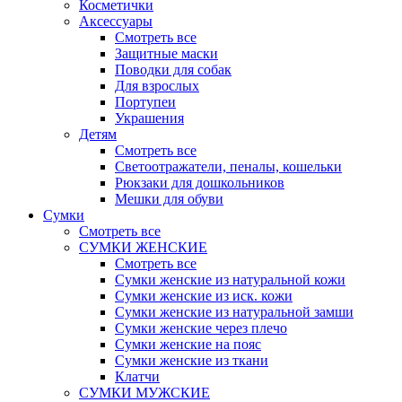
Косметички
Аксессуары
Смотреть все
Защитные маски
Поводки для собак
Для взрослых
Портупеи
Украшения
Детям
Смотреть все
Светоотражатели, пеналы, кошельки
Рюкзаки для дошкольников
Мешки для обуви
Сумки
Смотреть все
СУМКИ ЖЕНСКИЕ
Смотреть все
Сумки женские из натуральной кожи
Сумки женские из иск. кожи
Сумки женские из натуральной замши
Сумки женские через плечо
Сумки женские на пояс
Сумки женские из ткани
Клатчи
СУМКИ МУЖСКИЕ