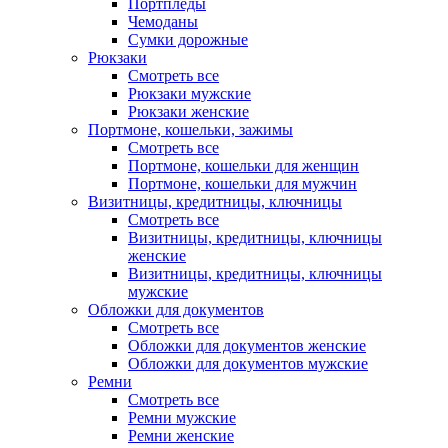
Портпледы
Чемоданы
Сумки дорожные
Рюкзаки
Смотреть все
Рюкзаки мужские
Рюкзаки женские
Портмоне, кошельки, зажимы
Смотреть все
Портмоне, кошельки для женщин
Портмоне, кошельки для мужчин
Визитницы, кредитницы, ключницы
Смотреть все
Визитницы, кредитницы, ключницы
женские
Визитницы, кредитницы, ключницы
мужские
Обложки для документов
Смотреть все
Обложки для документов женские
Обложки для документов мужские
Ремни
Смотреть все
Ремни мужские
Ремни женские