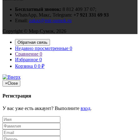
Бесплатный звонок:
8 812 409 37 07;
WhatsApp, Макс, Telegram:
+7 921 331 69 93
Email:
zakaz@mir-sumok.ru
Copyright © Мир Сумок, 2026
Обратная связь
Недавно просмотренные
0
Сравнение
0
Избранное
0
Корзина
0
0
₽
×
Close
Регистрация
У вас уже есть аккаунт? Выполните
вход
.