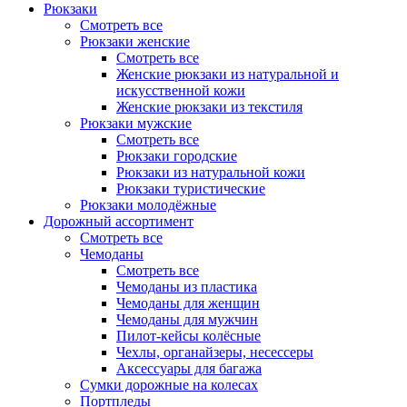
Рюкзаки
Смотреть все
Рюкзаки женские
Смотреть все
Женские рюкзаки из натуральной и
искусственной кожи
Женские рюкзаки из текстиля
Рюкзаки мужские
Смотреть все
Рюкзаки городские
Рюкзаки из натуральной кожи
Рюкзаки туристические
Рюкзаки молодёжные
Дорожный ассортимент
Смотреть все
Чемоданы
Смотреть все
Чемоданы из пластика
Чемоданы для женщин
Чемоданы для мужчин
Пилот-кейсы колёсные
Чехлы, органайзеры, несессеры
Аксессуары для багажа
Сумки дорожные на колесах
Портпледы