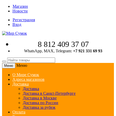
Магазин
Новости
Регистрация
Вход
8 812 409 37 07
WhatsApp, MAX, Telegram:
+7 921 331 69 93
Меню
Меню
О Мире Сумок
Адреса магазинов
Доставка
Доставка
Доставка в Санкт-Петербурге
Доставка в Москве
Доставка по России
Доставка за рубеж
Оплата