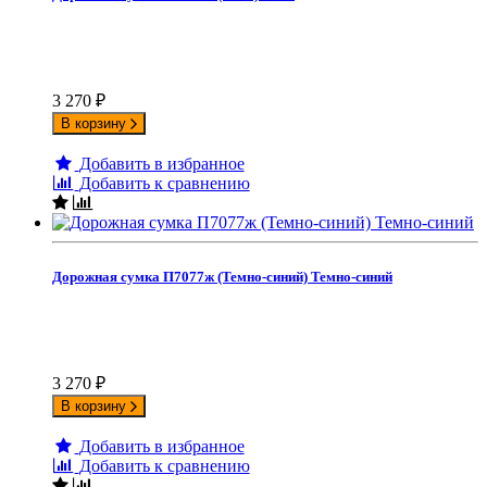
3 270
₽
В корзину
Добавить в избранное
Добавить к сравнению
Дорожная сумка П7077ж (Темно-синий) Темно-синий
3 270
₽
В корзину
Добавить в избранное
Добавить к сравнению