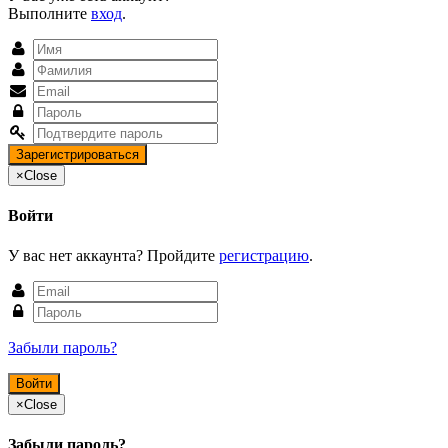
Выполните
вход
.
×
Close
Войти
У вас нет аккаунта? Пройдите
регистрацию
.
Забыли пароль?
×
Close
Забыли пароль?