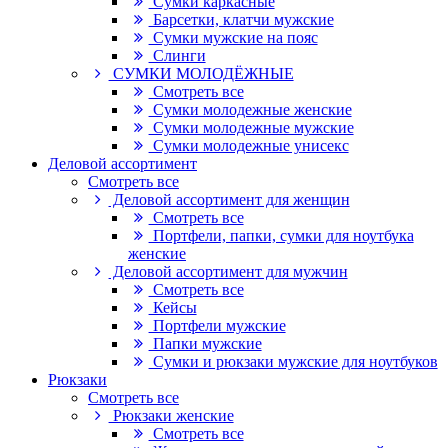
Сумки каркасные
Барсетки, клатчи мужские
Сумки мужские на пояс
Слинги
СУМКИ МОЛОДЁЖНЫЕ
Смотреть все
Сумки молодежные женские
Сумки молодежные мужские
Сумки молодежные унисекс
Деловой ассортимент
Смотреть все
Деловой ассортимент для женщин
Смотреть все
Портфели, папки, сумки для ноутбука
женские
Деловой ассортимент для мужчин
Смотреть все
Кейсы
Портфели мужские
Папки мужские
Сумки и рюкзаки мужские для ноутбуков
Рюкзаки
Смотреть все
Рюкзаки женские
Смотреть все