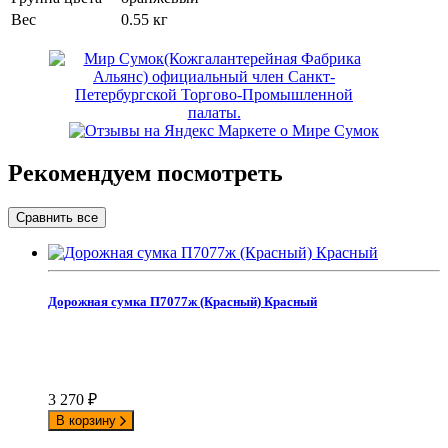
Вес
0.55 кг
Рекомендуем посмотреть
Дорожная сумка П7077ж (Красный) Красный
3 270
₽
В корзину