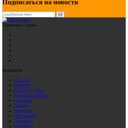
Подписаться на новости
Связаться с нами
Компания
Магазин
Новости
О Мире Сумок
Адреса магазинов
Доставка
Оплата
Гарантии
Оптовикам
Доверие
Контакты