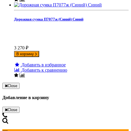
Дорожная сумка П7077ж (Синий) Синий
3 270
₽
В корзину
Добавить в избранное
Добавить к сравнению
Close
Добавление в корзину
Close