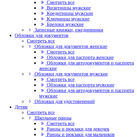
Смотреть все
Визитницы мужские
Кредитницы мужские
Ключницы мужские
Брелоки мужские
Записные книжки, ежедневники
Обложки для документов
Смотреть все
Обложки для документов женские
Смотреть все
Обложки для паспорта женские
Обложки для автодокументов и паспорта
женские
Обложки для документов мужские
Смотреть все
Обложки для паспорта мужские
Обложки для автодокументов и паспорта
мужские
Обложки для удостоверений
Детям
Смотреть все
Школьные ранцы
Смотреть все
Ранцы и рюкзаки для девочек
Ранцы и рюкзаки для мальчиков