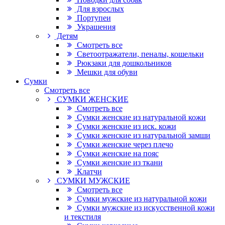
Для взрослых
Портупеи
Украшения
Детям
Смотреть все
Светоотражатели, пеналы, кошельки
Рюкзаки для дошкольников
Мешки для обуви
Сумки
Смотреть все
СУМКИ ЖЕНСКИЕ
Смотреть все
Сумки женские из натуральной кожи
Сумки женские из иск. кожи
Сумки женские из натуральной замши
Сумки женские через плечо
Сумки женские на пояс
Сумки женские из ткани
Клатчи
СУМКИ МУЖСКИЕ
Смотреть все
Сумки мужские из натуральной кожи
Сумки мужские из искусственной кожи
и текстиля