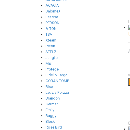
ACACIA
Salomeя
Leastat
PERSON
A-TON
TSV
Xteam
Rosin
STELZ
Jungfer
MEI
Protege
Fidelio Largo
GORAN TOMP
Rise
Letizia Forzza
Brandon
German
Emily
Baggy
Blesk
Rose Bird