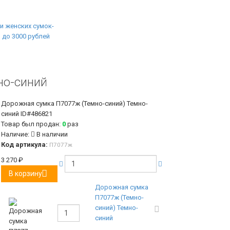
но-синий
Дорожная сумка П7077ж (Темно-синий) Темно-
синий
ID#486821
Товар был продан:
0
раз
Наличие:
В наличии
Код артикула:
П7077ж
3 270
₽
В корзину
Дорожная сумка
П7077ж (Темно-
синий) Темно-
синий