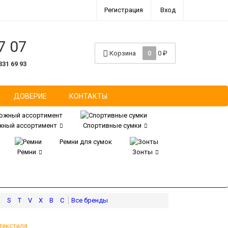
Регистрация
Вход
7 07
Корзина
0
0
₽
331 69 93
ДОВЕРИЕ
КОНТАКТЫ
ный ассортимент
Спортивные сумки
Ремни для сумок
Ремни
Зонты
R
S
T
V
X
В
С
текстиля