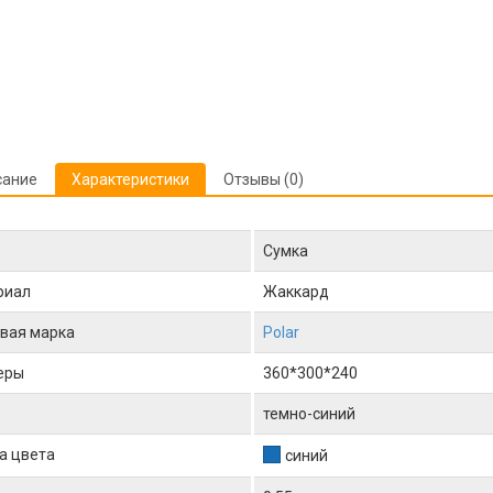
сание
Характеристики
Отзывы (0)
Сумка
риал
Жаккард
вая марка
Polar
еры
360*300*240
темно-синий
а цвета
синий