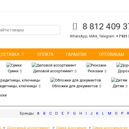
8 812 409 3
WhatsApp, MAX, Telegram:
+7 921 
ДОСТАВКА
ОПЛАТА
ГАРАНТИИ
ОПТОВИКАМ
Сумки
Деловой ассортимент
Рюкзаки
Дорож
редитницы, ключницы
Обложки для документов
Детям
аски
A
B
C
D
E
F
G
H
I
J
K
L
M
O
P
я
Дорожный ассортимент
Сумки дорожные
Сумки дорожные из 