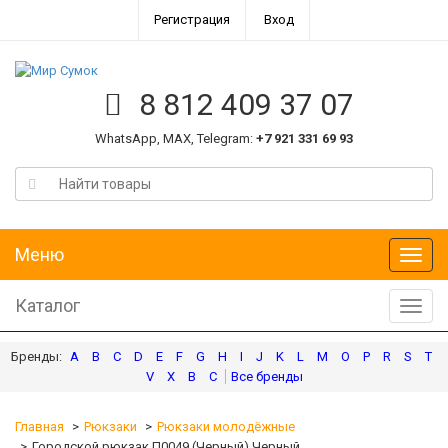
Регистрация
Вход
8 812 409 37 07
WhatsApp, MAX, Telegram:
+7 921 331 69 93
Меню
Меню
Каталог
Катал
A
B
C
D
E
F
G
H
I
J
K
L
M
O
P
R
S
T
V
X
В
С
Главная
Рюкзаки
Рюкзаки молодёжные
Городской рюкзак П0049 (Черный) Черный