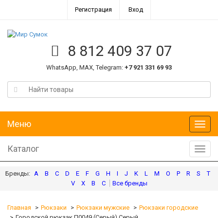
Регистрация
Вход
8 812 409 37 07
WhatsApp, MAX, Telegram:
+7 921 331 69 93
Меню
Меню
Каталог
Катал
A
B
C
D
E
F
G
H
I
J
K
L
M
O
P
R
S
T
V
X
В
С
Главная
Рюкзаки
Рюкзаки мужские
Рюкзаки городские
Городской рюкзак П0049 (Серый) Серый