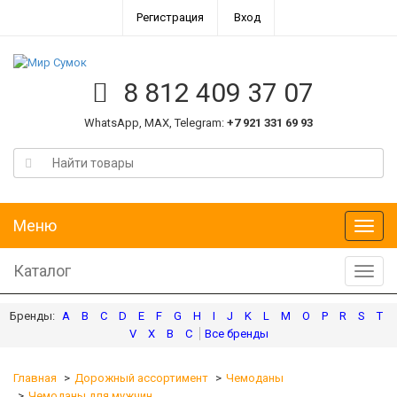
Регистрация
Вход
8 812 409 37 07
WhatsApp, MAX, Telegram:
+7 921 331 69 93
Меню
Меню
Каталог
Катал
A
B
C
D
E
F
G
H
I
J
K
L
M
O
P
R
S
T
V
X
В
С
Главная
Дорожный ассортимент
Чемоданы
Чемоданы для мужчин