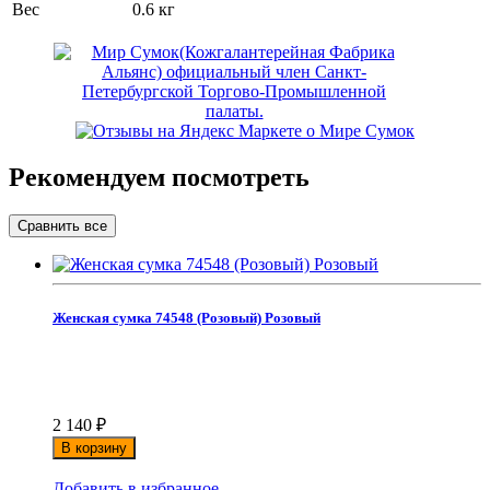
Вес
0.6 кг
Рекомендуем посмотреть
Женская сумка 74548 (Розовый) Розовый
2 140
₽
В корзину
Добавить в избранное