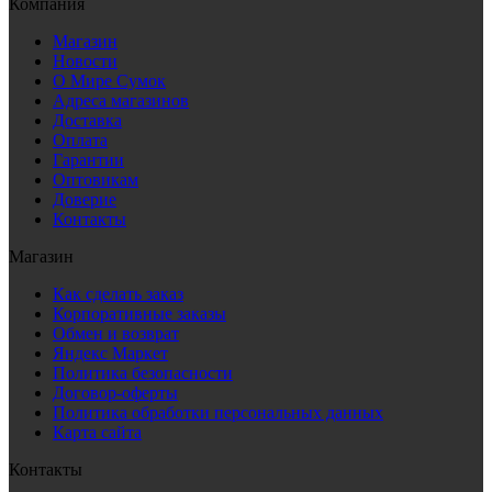
Компания
Магазин
Новости
О Мире Сумок
Адреса магазинов
Доставка
Оплата
Гарантии
Оптовикам
Доверие
Контакты
Магазин
Как сделать заказ
Корпоративные заказы
Обмен и возврат
Яндекс Маркет
Политика безопасности
Договор-оферты
Политика обработки персональных данных
Карта сайта
Контакты