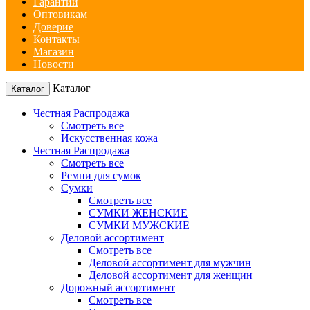
Гарантии
Оптовикам
Доверие
Контакты
Магазин
Новости
Каталог
Каталог
Честная Распродажа
Смотреть все
Искусственная кожа
Честная Распродажа
Смотреть все
Ремни для сумок
Сумки
Смотреть все
СУМКИ ЖЕНСКИЕ
СУМКИ МУЖСКИЕ
Деловой ассортимент
Смотреть все
Деловой ассортимент для мужчин
Деловой ассортимент для женщин
Дорожный ассортимент
Смотреть все