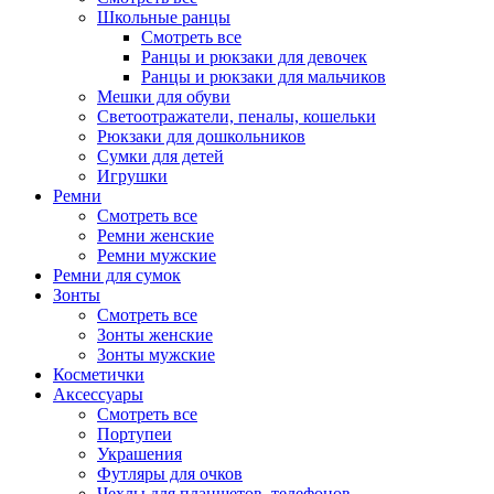
Школьные ранцы
Смотреть все
Ранцы и рюкзаки для девочек
Ранцы и рюкзаки для мальчиков
Мешки для обуви
Светоотражатели, пеналы, кошельки
Рюкзаки для дошкольников
Сумки для детей
Игрушки
Ремни
Смотреть все
Ремни женские
Ремни мужские
Ремни для сумок
Зонты
Смотреть все
Зонты женские
Зонты мужские
Косметички
Аксессуары
Смотреть все
Портупеи
Украшения
Футляры для очков
Чехлы для планшетов, телефонов