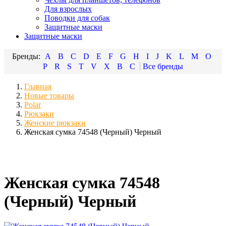
Для взрослых
Поводки для собак
Защитные маски
Защитные маски
A
B
C
D
E
F
G
H
I
J
K
L
M
O
P
R
S
T
V
X
В
С
Главная
Новые товары
Polar
Рюкзаки
Женские рюкзаки
Женская сумка 74548 (Черный) Черный
Женская сумка 74548
(Черный) Черный