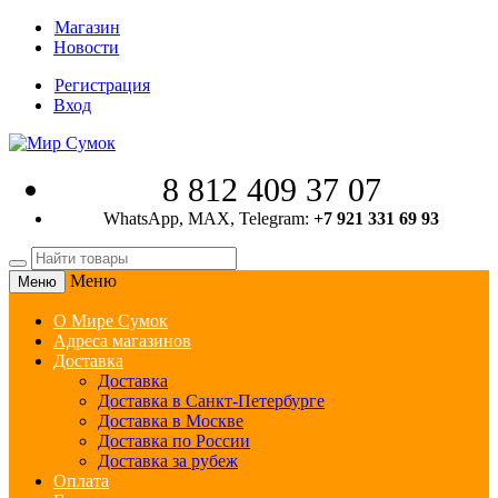
Магазин
Новости
Регистрация
Вход
8 812 409 37 07
WhatsApp, MAX, Telegram:
+7 921 331 69 93
Меню
Меню
О Мире Сумок
Адреса магазинов
Доставка
Доставка
Доставка в Санкт-Петербурге
Доставка в Москве
Доставка по России
Доставка за рубеж
Оплата