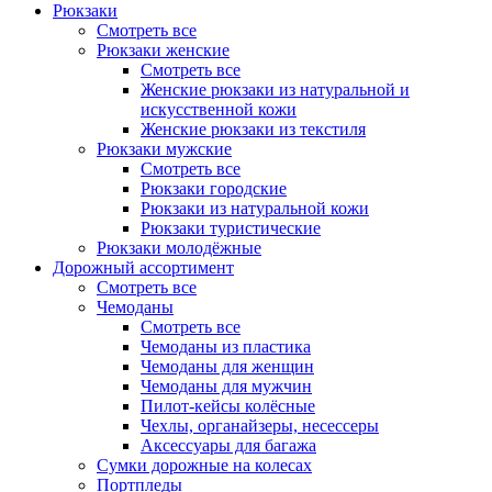
Рюкзаки
Смотреть все
Рюкзаки женские
Смотреть все
Женские рюкзаки из натуральной и
искусственной кожи
Женские рюкзаки из текстиля
Рюкзаки мужские
Смотреть все
Рюкзаки городские
Рюкзаки из натуральной кожи
Рюкзаки туристические
Рюкзаки молодёжные
Дорожный ассортимент
Смотреть все
Чемоданы
Смотреть все
Чемоданы из пластика
Чемоданы для женщин
Чемоданы для мужчин
Пилот-кейсы колёсные
Чехлы, органайзеры, несессеры
Аксессуары для багажа
Сумки дорожные на колесах
Портпледы