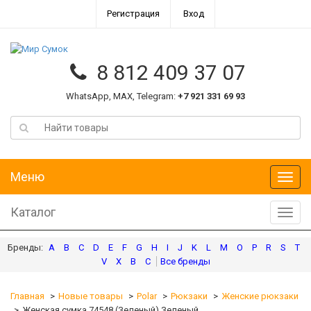
Регистрация
Вход
8 812 409 37 07
WhatsApp, MAX, Telegram:
+7 921 331 69 93
Меню
Меню
Каталог
Катал
A
B
C
D
E
F
G
H
I
J
K
L
M
O
P
R
S
T
V
X
В
С
Главная
Новые товары
Polar
Рюкзаки
Женские рюкзаки
Женская сумка 74548 (Зеленый) Зеленый