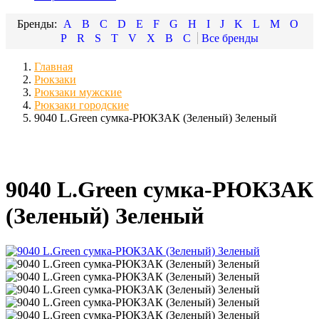
A
B
C
D
E
F
G
H
I
J
K
L
M
O
P
R
S
T
V
X
В
С
Главная
Рюкзаки
Рюкзаки мужские
Рюкзаки городские
9040 L.Green сумка-РЮКЗАК (Зеленый) Зеленый
9040 L.Green сумка-РЮКЗАК
(Зеленый) Зеленый