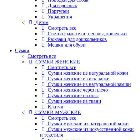
Для взрослых
Портупеи
Украшения
Детям
Смотреть все
Светоотражатели, пеналы, кошельки
Рюкзаки для дошкольников
Мешки для обуви
Сумки
Смотреть все
СУМКИ ЖЕНСКИЕ
Смотреть все
Сумки женские из натуральной кожи
Сумки женские из иск. кожи
Сумки женские из натуральной замши
Сумки женские через плечо
Сумки женские на пояс
Сумки женские из ткани
Клатчи
СУМКИ МУЖСКИЕ
Смотреть все
Сумки мужские из натуральной кожи
Сумки мужские из искусственной кожи
и текстиля