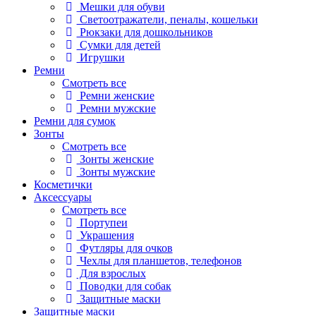
Мешки для обуви
Светоотражатели, пеналы, кошельки
Рюкзаки для дошкольников
Сумки для детей
Игрушки
Ремни
Смотреть все
Ремни женские
Ремни мужские
Ремни для сумок
Зонты
Смотреть все
Зонты женские
Зонты мужские
Косметички
Аксессуары
Смотреть все
Портупеи
Украшения
Футляры для очков
Чехлы для планшетов, телефонов
Для взрослых
Поводки для собак
Защитные маски
Защитные маски