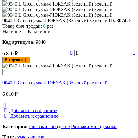
9040 L.Green сумка-РЮКЗАК (Зеленый) Зеленый
ID#307426
Товар был продан:
0
раз
Наличие:
В наличии
Код артикула:
9040
6 810
₽
В корзину
9040 L.Green сумка-РЮКЗАК (Зеленый) Зеленый
6 810
₽
Добавить в избранное
Добавить к сравнению
Категории:
Рюкзаки городские
Рюкзаки молодёжные
Теги:
сумка-рюкзак