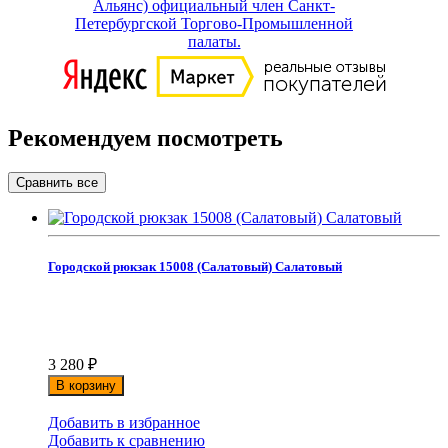
Рекомендуем посмотреть
Городской рюкзак 15008 (Салатовый) Салатовый
3 280
₽
В корзину
Добавить в избранное
Добавить к сравнению