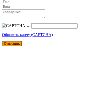
→
Обновить капчу (CAPTCHA)