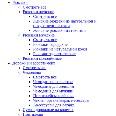
Рюкзаки
Смотреть все
Рюкзаки женские
Смотреть все
Женские рюкзаки из натуральной и
искусственной кожи
Женские рюкзаки из текстиля
Рюкзаки мужские
Смотреть все
Рюкзаки городские
Рюкзаки из натуральной кожи
Рюкзаки туристические
Рюкзаки молодёжные
Дорожный ассортимент
Смотреть все
Чемоданы
Смотреть все
Чемоданы из пластика
Чемоданы для женщин
Чемоданы для мужчин
Пилот-кейсы колёсные
Чехлы, органайзеры, несессеры
Аксессуары для багажа
Сумки дорожные на колесах
Портпледы