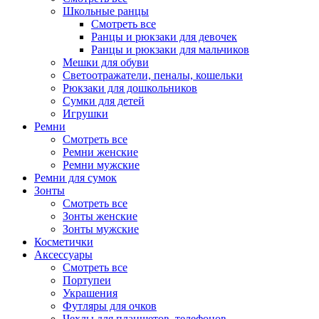
Школьные ранцы
Смотреть все
Ранцы и рюкзаки для девочек
Ранцы и рюкзаки для мальчиков
Мешки для обуви
Светоотражатели, пеналы, кошельки
Рюкзаки для дошкольников
Сумки для детей
Игрушки
Ремни
Смотреть все
Ремни женские
Ремни мужские
Ремни для сумок
Зонты
Смотреть все
Зонты женские
Зонты мужские
Косметички
Аксессуары
Смотреть все
Портупеи
Украшения
Футляры для очков
Чехлы для планшетов, телефонов