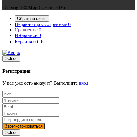
Copyright © Мир Сумок, 2026
Обратная связь
Недавно просмотренные
0
Сравнение
0
Избранное
0
Корзина
0
0
₽
×
Close
Регистрация
У вас уже есть аккаунт? Выполните
вход
.
×
Close