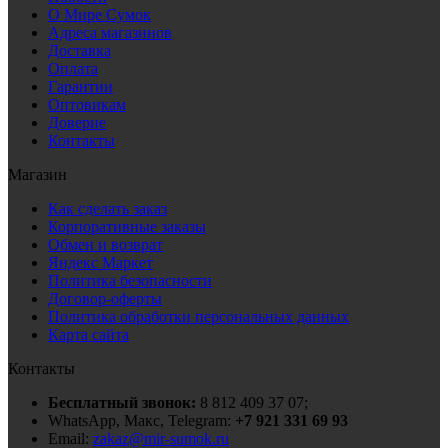
О Мире Сумок
Адреса магазинов
Доставка
Оплата
Гарантии
Оптовикам
Доверие
Контакты
Магазин
Как сделать заказ
Корпоративные заказы
Обмен и возврат
Яндекс Маркет
Политика безопасности
Договор-оферты
Политика обработки персональных данных
Карта сайта
Контакты
Бесплатный звонок:
8 812 409 37 07;
WhatsApp, Макс, Telegram:
+7 921 331 69 93
Email:
zakaz@mir-sumok.ru