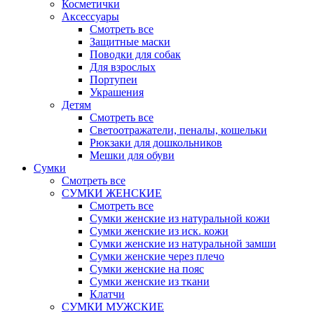
Косметички
Аксессуары
Смотреть все
Защитные маски
Поводки для собак
Для взрослых
Портупеи
Украшения
Детям
Смотреть все
Светоотражатели, пеналы, кошельки
Рюкзаки для дошкольников
Мешки для обуви
Сумки
Смотреть все
СУМКИ ЖЕНСКИЕ
Смотреть все
Сумки женские из натуральной кожи
Сумки женские из иск. кожи
Сумки женские из натуральной замши
Сумки женские через плечо
Сумки женские на пояс
Сумки женские из ткани
Клатчи
СУМКИ МУЖСКИЕ