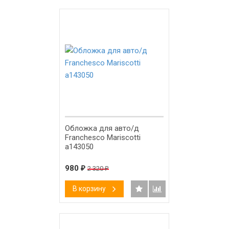
-58%
Обложка для авто/д
Franchesco Mariscotti
а143050
980
₽
2 320
₽
В корзину