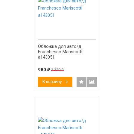
-58%
Обложка для авто/д
Franchesco Mariscotti
а143051
980
₽
2 320
₽
В корзину