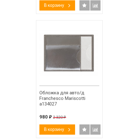
В корзину
-58%
Обложка для авто/д
Franchesco Mariscotti
а134027
980
₽
2 320
₽
В корзину