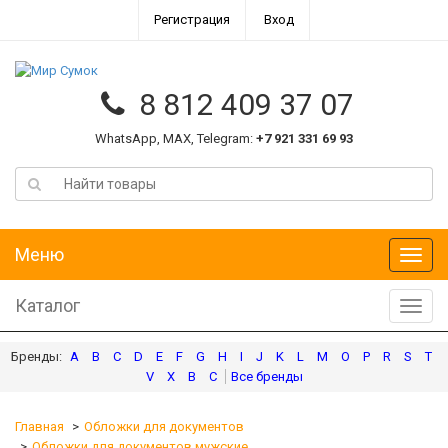
Регистрация
Вход
8 812 409 37 07
WhatsApp, MAX, Telegram:
+7 921 331 69 93
Меню
Меню
Каталог
Катал
A
B
C
D
E
F
G
H
I
J
K
L
M
O
P
R
S
T
V
X
В
С
Главная
Обложки для документов
Обложки для документов мужские