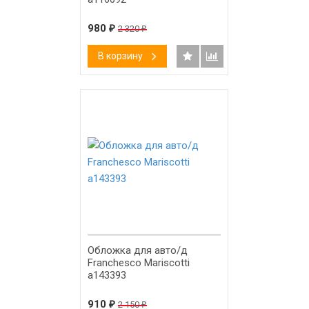
980
₽
2 320
₽
В корзину
-58%
Обложка для авто/д
Franchesco Mariscotti
а143393
910
₽
2 150
₽