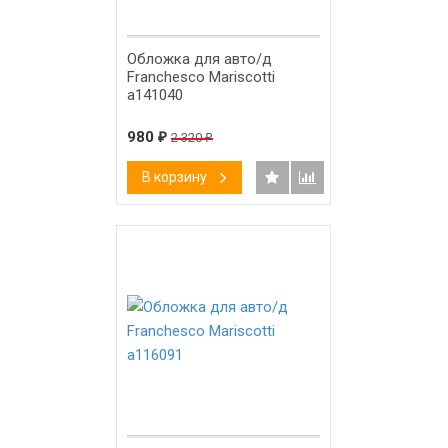
-58%
Обложка для авто/д
Franchesco Mariscotti
а141040
980
₽
2 320
₽
В корзину
-58%