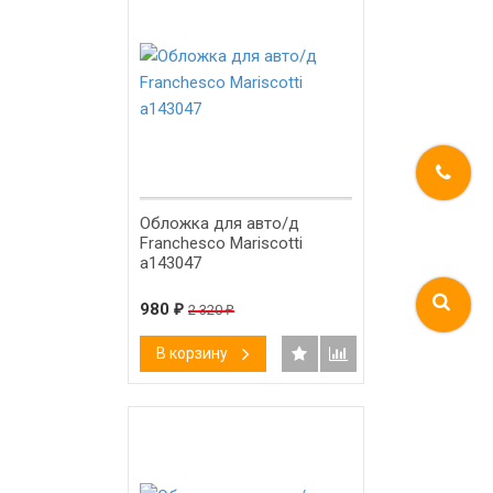
-58%
Обложка для авто/д
Franchesco Mariscotti
а143047
980
₽
2 320
₽
В корзину