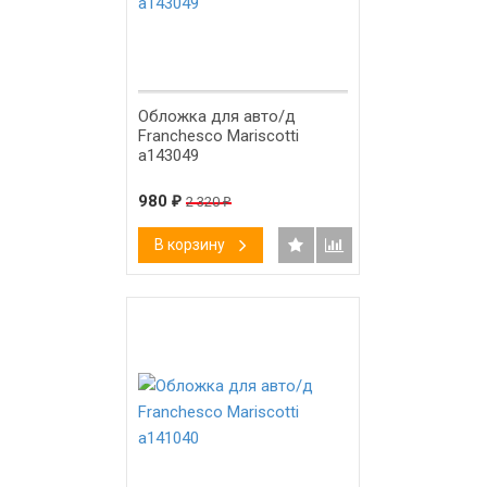
-58%
Обложка для авто/д
Franchesco Mariscotti
а143049
980
₽
2 320
₽
В корзину